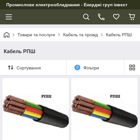
Промислове електрообладнання - Енерджі груп інвест
Товари та послуги
Кабель та провід
Кабель РПШ
Кабель РПШ
Сортування
0
Фільтри