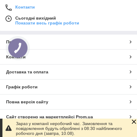
умовах. Розглянемо його технічні характеристики,
Контакти
особливості та галузі застосування.
Використання та застосування кабелю
Сьогодні вихідний
РПШ:
Показати весь графік роботи
Провід РПШ
знайшов широке застосування в різних галузях,
завдяки своїй надійності та високій продуктивності:
Про нас
Енергетичні Проекти:
Кабель використовується для подавання
Контакти
електроенергії в енергетичних системах і
мережах середньої напруги.
Доставка та оплата
Промислові комплекси:
Надійність і висока пропускна здатність роблять
Графік роботи
його ідеальним для використання в промислових
комплексах.
Повна версія сайту
Будівництво та інфраструктура:
Застосовується в будівельних проєктах та
Сайт створено на маркетплейсі
Prom.ua
інфраструктуратурних системах для
Зараз у компанії неробочий час. Замовлення та
забезпечення стабільного електропостачання.
повідомлення будуть оброблені з 08:30 найближчого
Політика конфіденційності
Будова та Матеріали:
робочого дня (завтра, 10.08).