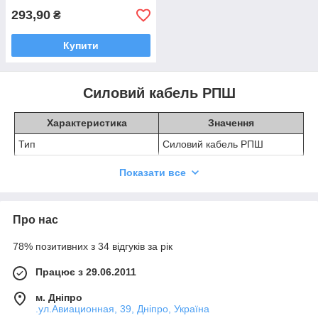
293,90
₴
Купити
Силовий кабель РПШ
Характеристика
Значення
Тип
Силовий кабель РПШ
Напруга
0.66/1 кВ
Показати все
Переріз провідників
50-240 мм2
Матеріал ізоляції
Гума
Про нас
Температурний режим
-50°C до +50°C
78% позитивних з 34 відгуків за рік
Пропускна здатність
Висока
Тип обплетення
Сталева
Працює з 29.06.2011
Силовий кабель РПШ
є видатним технічним рішенням,
м. Дніпро
спроєктованим для передавання електроенергії в різних
.ул.Авиационная, 39, Дніпро, Україна