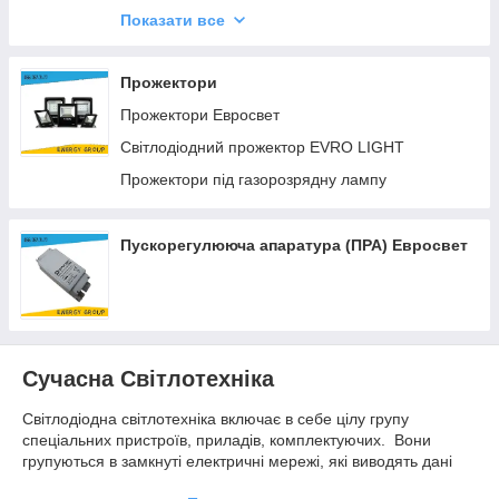
Діодні світильники EVRO-EB
Показати все
Промислові світильники Cobay 2
Світильники для високих стель
Прожектори
Прожектори Евросвет
Світлодіодний прожектор EVRO LIGHT
Прожектори під газорозрядну лампу
Пускорегулююча апаратура (ПРА) Евросвет
Сучасна Світлотехніка
Світлодіодна світлотехніка включає в себе цілу групу
спеціальних пристроїв, приладів, комплектуючих. Вони
групуються в замкнуті електричні мережі, які виводять дані
або світлові сигнали в зовнішнє середовище.