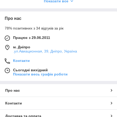
Показати все
Якщо простіше – це ті прилади, які оточують людини –
світлофори, вуличні ліхтарі, сигнальний пристрій,
світлодіодне табло на рекламному щиті. Такі пристрої не
тільки роблять життя людини більш зручною ввечері і вночі,
Про нас
але і попереджає про джерела потенційної небезпеки, як
приклад – на дорозі.
78% позитивних з 34 відгуків за рік
Працює з 29.06.2011
м. Дніпро
.ул.Авиационная, 39, Дніпро, Україна
Контакти
Сьогодні вихідний
Показати весь графік роботи
Про нас
Контакти
Доставка та оплата