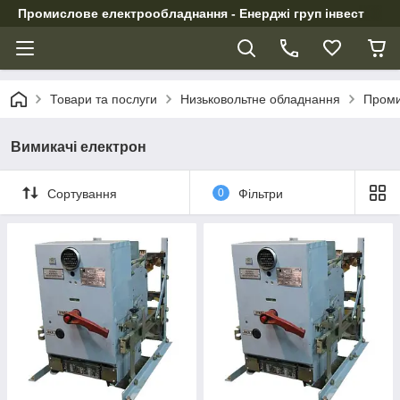
Промислове електрообладнання - Енерджі груп інвест
Товари та послуги
Низьковольтне обладнання
Проми
Вимикачі електрон
Сортування
0
Фільтри