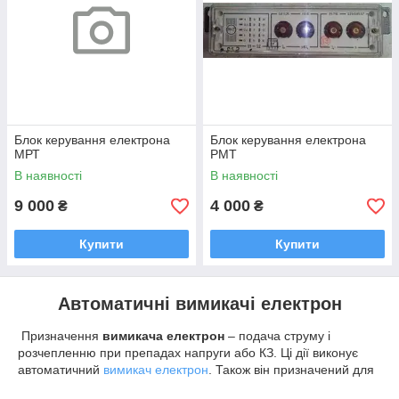
Блок керування електрона
Блок керування електрона
МРТ
РМТ
В наявності
В наявності
9 000
4 000
₴
₴
Купити
Купити
Автоматичні вимикачі електрон
Призначення
вимикача електрон
– подача струму і
розчепленню при препадах напруги або КЗ. Ці дії виконує
автоматичний
вимикач електрон
. Також він призначений для
запуску асинхронних двигунів з короткозамкненим ротором.