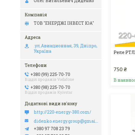
Олег Витальевич Диденко
ТОВ "ЕНЕРДЖІ ІНВЕСТ ЮА"
.ул.Авиационная, 39, Дніпро,
Україна
Реле РТЛ
750 ₴
+380 (99) 225-70-70
Відділ продажів Vodafone
В наявно
+380 (98) 225-70-70
Відділ продажів Kyivstar
http://220-energy-380.com/
didenko.energy.group@gmail.com
+380 97 708 23 79