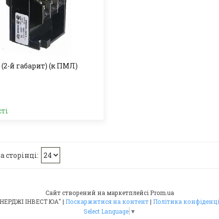
(2-й габарит) (к ПМЛ)
сті
Сайт створений на маркетплейсі
Prom.ua
ТОВ "ЕНЕРДЖІ ІНВЕСТ ЮА" |
Поскаржитися на контент
|
Політика конфіденц
Select Language
▼