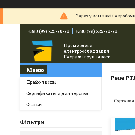
Зараз у компанії неробочи
+380 (99) 225-70-70
+380 (98) 225-70-70
Промислове
електрообладнання -
Енерджі груп інвест
Реле РТ
Прайс-листы
Сертификаты и диллерства
Статьи
Фільтри