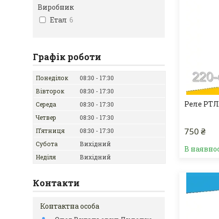
Виробник
Етал
6
Графік роботи
Понеділок
08:30
17:30
Вівторок
08:30
17:30
Реле РТЛ
Середа
08:30
17:30
Четвер
08:30
17:30
750 ₴
Пʼятниця
08:30
17:30
Субота
Вихідний
В наявно
Неділя
Вихідний
Контакти