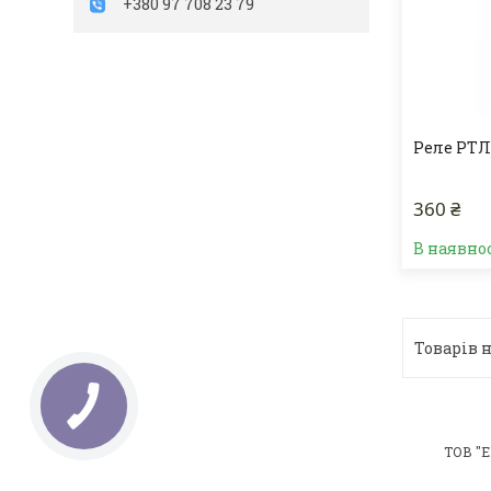
+380 97 708 23 79
Реле PTЛ 
360 ₴
В наявно