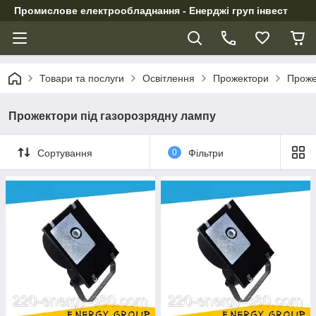
Промислове електрообладнання - Енерджі груп інвест
Товари та послуги
Освітлення
Прожектори
Проже
Прожектори під газорозрядну лампу
Сортування
0
Фільтри