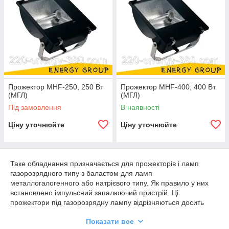
Прожектор MHF-250, 250 Вт
Прожектор MHF-400, 400 Вт
(МГЛ)
(МГЛ)
Під замовлення
В наявності
Ціну уточнюйте
Ціну уточнюйте
Таке обладнання призначається для прожекторів і ламп
газорозрядного типу з баластом для ламп
металлогалогенного або натрієвого типу. Як правило у них
встановлено імпульсний запалюючий пристрій. Ці
прожектори під газорозрядну лампу відрізняються досить
високим ступенем захисту, можливе використання під
Показати все
напругою від 220 до 240 Вольт.