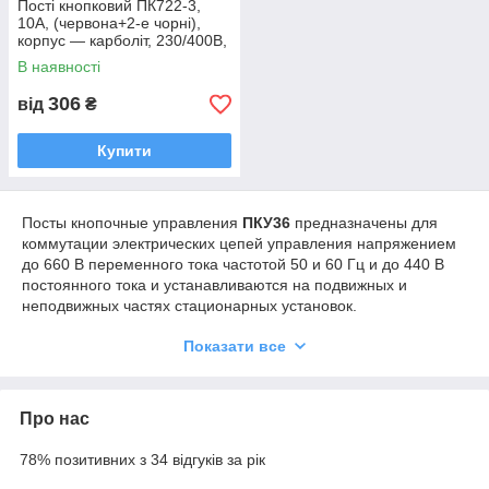
Пості кнопковий ПК722-3,
10A, (червона+2-е чорні),
корпус — карболіт, 230/400B,
IP54
В наявності
306
від
₴
Купити
Посты кнопочные управления
ПКУ36
предназначены для
коммутации электрических цепей управления напряжением
до 660 В переменного тока частотой 50 и 60 Гц и до 440 В
постоянного тока и устанавливаются на подвижных и
неподвижных частях стационарных установок.
Структура условного обозначения
Показати все
ПКУ36-21-ХХХ-ХХХХ:
ПКУ - вид аппарата: пост кнопочный управления;
36 - номер серии;
Про нас
21 - номинальный ток: 21 - 10 А;
Х - количество встраиваемых элементов:
78% позитивних з 34 відгуків за рік
Х - комбинация контактов одного (каждого) встраиваемого