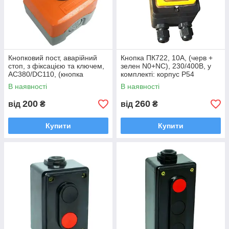
Кнопковий пост, аварійний
Кнопка ПК722, 10A, (черв +
стоп, з фіксацією та ключем,
зелен N0+NC), 230/400B, у
AC380/DC110, (кнопка
комплекті: корпус P54
"грибок" PB2-BS142, NC),
В наявності
В наявності
жовтий кор
200
260
від
₴
від
₴
Купити
Купити