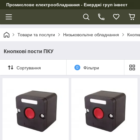
Промислове електрообладнання - Енерджі груп інвест
Товари та послуги
Низьковольтне обладнання
Кнопк
Кнопкові пости ПКУ
Сортування
0
Фільтри