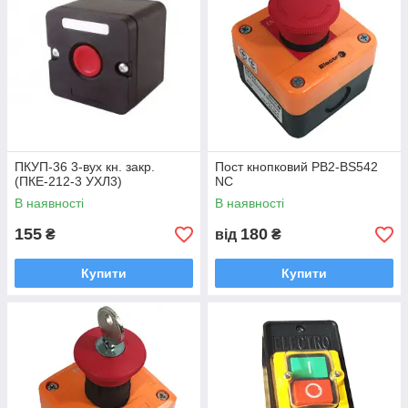
ПКУП-36 3-вух кн. закр.
Пост кнопковий PB2-BS542
(ПКЕ-212-3 УХЛ3)
NC
В наявності
В наявності
155
180
₴
від
₴
Купити
Купити