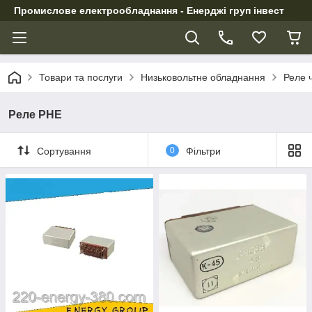
Промислове електрообладнання - Енерджі груп інвест
Товари та послуги
Низьковольтне обладнання
Реле ч
Реле РНЕ
Сортування
0
Фільтри