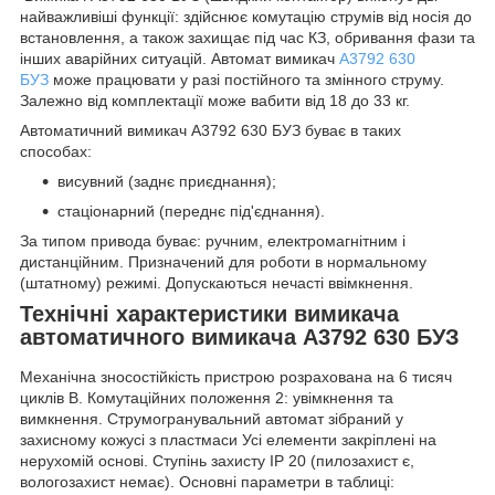
найважливіші функції: здійснює комутацію струмів від носія до
встановлення, а також захищає під час КЗ, обривання фази та
інших аварійних ситуацій. Автомат вимикач
А3792 630
БУЗ
може працювати у разі постійного та змінного струму.
Залежно від комплектації може вабити від 18 до 33 кг.
Автоматичний вимикач А3792 630 БУЗ буває в таких
способах:
висувний (заднє приєднання);
стаціонарний (переднє під'єднання).
За типом привода буває: ручним, електромагнітним і
дистанційним. Призначений для роботи в нормальному
(штатному) режимі. Допускаються нечасті ввімкнення.
Технічні характеристики вимикача
автоматичного вимикача А3792 630 БУЗ
Механічна зносостійкість пристрою розрахована на 6 тисяч
циклів В. Комутаційних положення 2: увімкнення та
вимкнення. Струмогранувальний автомат зібраний у
захисному кожусі з пластмаси Усі елементи закріплені на
нерухомій основі. Ступінь захисту IP 20 (пилозахист є,
вологозахист немає). Основні параметри в таблиці: