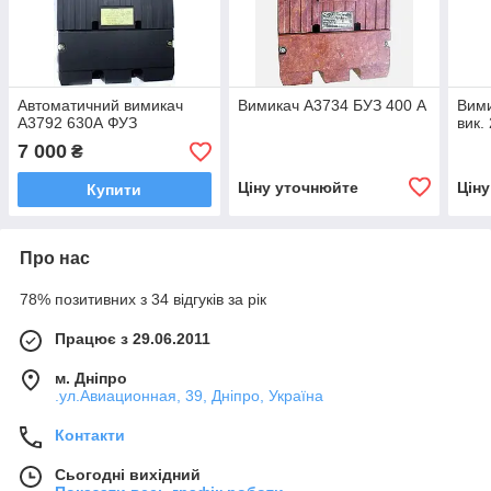
Автоматичний вимикач
Вимикач А3734 БУЗ 400 А
Вими
А3792 630А ФУЗ
вик.
7 000
₴
Ціну уточнюйте
Цін
Купити
Про нас
78% позитивних з 34 відгуків за рік
Працює з 29.06.2011
м. Дніпро
.ул.Авиационная, 39, Дніпро, Україна
Контакти
Сьогодні вихідний