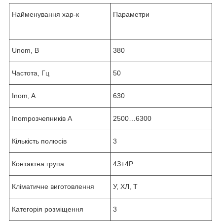
Найменування хар-к
Параметри
Unom, B
380
Частота, Гц
50
Inom, A
630
Inomрозчепників А
2500…6300
Кількість полюсів
3
Контактна група
4З+4Р
Кліматичне виготовлення
У, ХЛ, Т
Категорія розміщення
3