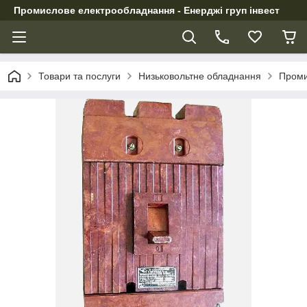
Промислове електрообладнання - Енерджі груп інвест
Товари та послуги
Низьковольтне обладнання
Проми