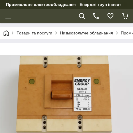
Промислове електрообладнання - Енерджі груп інвест
Товари та послуги
Низьковольтне обладнання
Проми