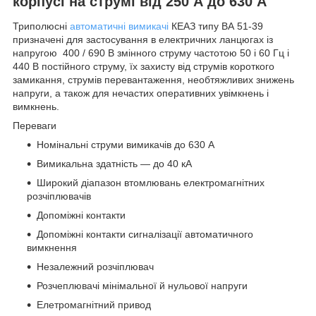
корпусі на струмі від 250 А до 630 А
Триполюсні
автоматичні вимикачі
КЕАЗ типу ВА 51-39
призначені для застосування в електричних ланцюгах із
напругою 400 / 690 В змінного струму частотою 50 і 60 Гц і
440 В постійного струму, їх захисту від струмів короткого
замикання, струмів перевантаження, необтяжливих знижень
напруги, а також для нечастих оперативних увімкнень і
вимкнень.
Переваги
Номінальні струми вимикачів до 630 А
Вимикальна здатність — до 40 кА
Широкий діапазон втомлювань електромагнітних
розчіплювачів
Допоміжні контакти
Допоміжні контакти сигналізації автоматичного
вимкнення
Незалежний розчіплювач
Розчеплювачі мінімальної й нульової напруги
Елетромагнітний привод