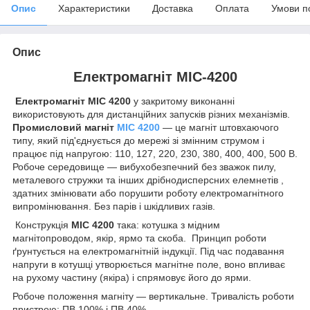
Опис
Характеристики
Доставка
Оплата
Умови п
Опис
Електромагніт МІС-4200
Електромагніт МІС 4200
у закритому виконанні
використовують для дистанційних запусків різних механізмів.
Промисловий магніт
МІС 4200
— це магніт штовхаючого
типу, який під'єднується до мережі зі змінним струмом і
працює під напругою: 110, 127, 220, 230, 380, 400, 400, 500 В.
Робоче середовище — вибухобезпечний без зважок пилу,
металевого стружки та інших дрібнодисперсних елемнетів ,
здатних змінювати або порушити роботу електромагнітного
випромінювання. Без парів і шкідливих газів.
Конструкція
МІС 4200
така: котушка з мідним
магнітопроводом, якір, ярмо та скоба. Принцип роботи
ґрунтується на електромагнітній індукції. Під час подавання
напруги в котушці утворюється магнітне поле, воно впливає
на рухому частину (якіра) і спрямовує його до ярми.
Робоче положення магніту — вертикальне. Тривалість роботи
пристрою: ПВ 100% і ПВ 40%.