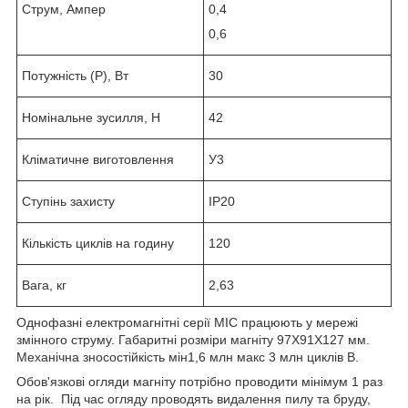
Струм, Ампер
0,4
0,6
Потужність (Р), Вт
30
Номінальне зусилля, Н
42
Кліматичне виготовлення
У3
Ступінь захисту
IP20
Кількість циклів на годину
120
Вага, кг
2,63
Однофазні електромагнітні серії МІС працюють у мережі
змінного струму. Габаритні розміри магніту 97Х91Х127 мм.
Механічна зносостійкість мін1,6 млн макс 3 млн циклів В.
Обов'язкові огляди магніту потрібно проводити мінімум 1 раз
на рік. Під час огляду проводять видалення пилу та бруду,