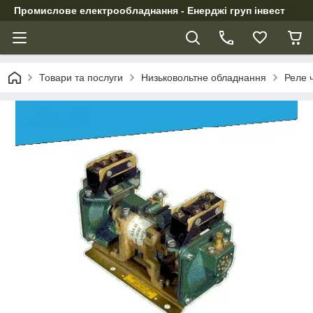
Промислове електрообладнання - Енерджі груп інвест
Товари та послуги
Низьковольтне обладнання
Реле ч