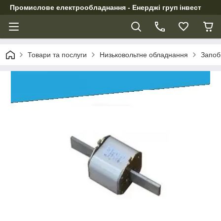
Промислове електрообладнання - Енерджі груп інвест
Товари та послуги
Низьковольтне обладнання
Запоб