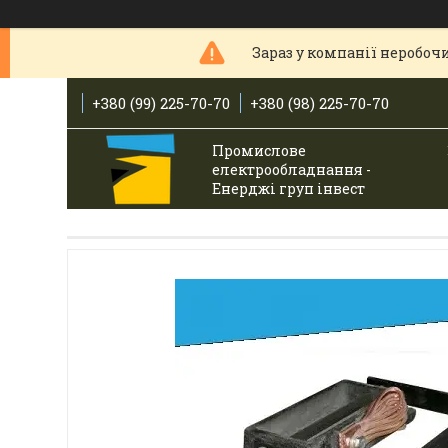
Зараз у компанії неробочи
+380 (99) 225-70-70
+380 (98) 225-70-70
Промислове
електрообладнання -
Енерджі груп інвест