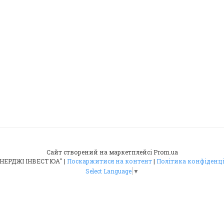
Сайт створений на маркетплейсі
Prom.ua
ТОВ "ЕНЕРДЖІ ІНВЕСТ ЮА" |
Поскаржитися на контент
|
Політика конфіденц
Select Language
▼