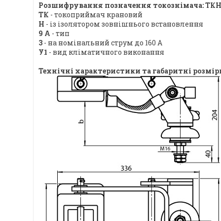
Розшифрування позначення токознімача: ТКН
ТК
- токоприймач крановий
Н
- із ізолятором зовнішнього встановлення
9 А
- тип
3
- на номінальний струм до 160 А
У1
- вид кліматичного виконання
Технічні характеристики та габаритні розмір