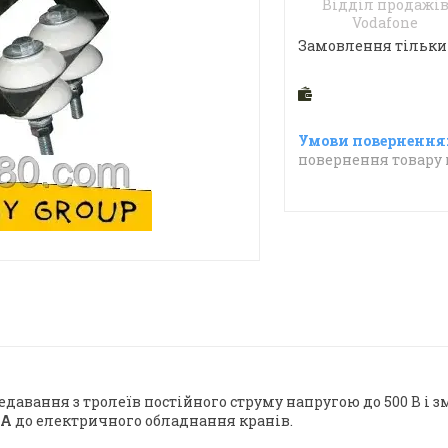
Відділ продажі
Vodafone
Замовлення тільки
повернення товару 
авання з тролеїв постійного струму напругою до 500 В і зм
0А
до електричного обладнання кранів.