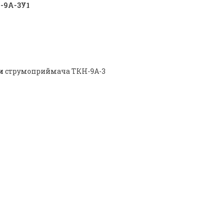
-9А-3У1
и
струмоприймача ТКН-9А-3