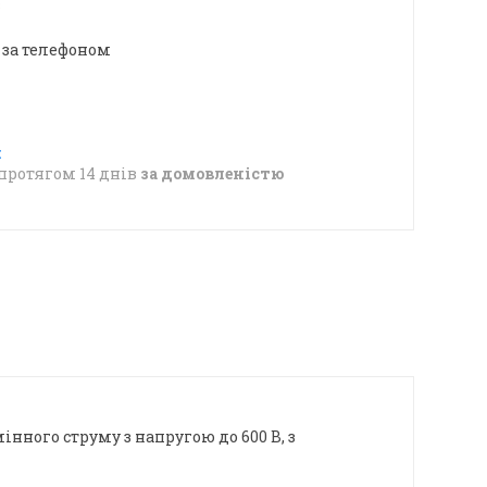
в
 за телефоном
протягом 14 днів
за домовленістю
інного струму з напругою до 600 В, з