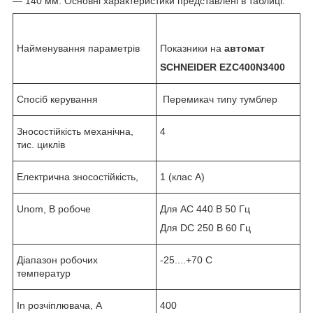
— 140 мм. Основні характеристики представлені в таблиці.
Найменування параметрів
Показники на
автомат
SCHNEIDER EZC400N3400
Спосіб керування
Перемикач типу тумблер
Зносостійкість механічна,
4
тис. циклів
Електрична зносостійкість,
1 (клас А)
Unom, B робоче
Для АС 440 В 50 Гц
Для DC 250 В 60 Гц
Діапазон робочих
-25....+70 С
температур
In розчіплювача, А
400