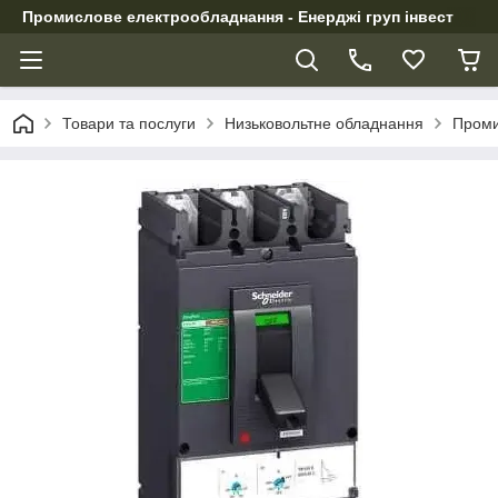
Промислове електрообладнання - Енерджі груп інвест
Товари та послуги
Низьковольтне обладнання
Проми