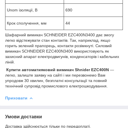
Unom ізоляції, В
690
Крок сполучення, мм
44
Шафарний вимикач SCHNEIDER EZC400N3400 дає змогу
легко відстежувати стан контактів. Так, наприклад, якщо
горить зелений прапорець, контакти розімкнуті. Силовий
вимикач SCHNEIDER EZC400N3400 використовують як
захисний апарат електродвигунів, конденсаторів і кабельних
ліній.
Купити автоматияковий вимикач Shnider EZC400N
—
легко, залиште заявку на сайті і ми перезвонемо Вам
упродовж 30 хвилин, безплатні консультації та повний
технічний супровід промислового електрошкодування.
Приховати
Умови доставки
Доставка здійснюється тільки по передоплаті.