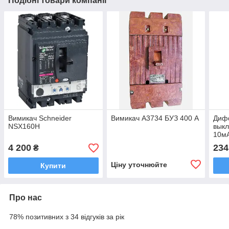
Подібні товари компанії
Вимикач Schneider
Вимикач А3734 БУЗ 400 А
Диф
NSX160H
выкл
10мА
4 200
234
₴
Ціну уточнюйте
Купити
Про нас
78% позитивних з 34 відгуків за рік