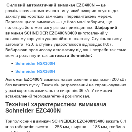
Силовий автоматичний вимикач EZC400N
— це
розчіплювач автоматичного типу, який використовують для
захисту від коротких замикань і перевантажень мережі.
Переваги цього вимикача — це його малі габарити, що
полегшує його монтаж у різних приміщеннях.
Шафарний
вимикач
SCHNEIDER EZC400N3400
виготовлений у
захисному корпусі з ударостійкого пластику. Ступінь захисту
автомата IP20, а ступінь ударостійкості відповідає IK07.
Вибираючи промислову автоматику під ваші потреби так само
можна розглянути такі
автомати
Schneider:
Schneider NSX100H
Schneider NSX160H
Автомат
EZC
400
N
вимикає навантаження в діапазоні 200 кВт
без важкого пуску. Також він розрахований на спрацьовування
у разі коротких замикань не вище ніж 36 кА. У вимикачі
встановлений термомагнітний розчіплювач.
Технічні характеристики вимикача
Schneider EZC400N
Триполюсний
вимикач SCHNEIDER EZC400N3400
важить 6,4
кг за габаритів: висота — 255 мм, ширина — 185 мм, глибина