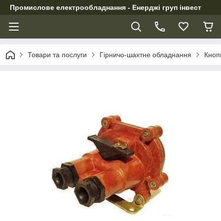
Промислове електрообладнання - Енерджі груп інвест
Товари та послуги
Гірничо-шахтне обладнання
Кноп