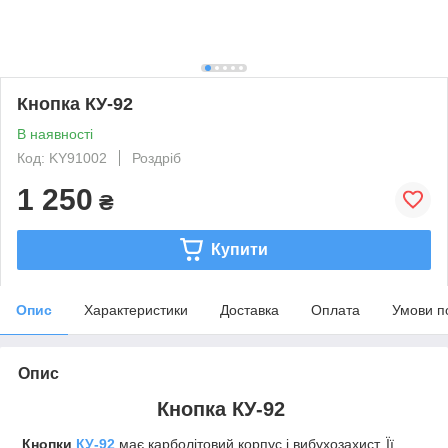
Кнопка КУ-92
В наявності
Код: KY91002
Роздріб
1 250
₴
Купити
Опис
Характеристики
Доставка
Оплата
Умови п
Опис
Кнопка КУ-92
Кнопки
КУ-92
має карболітовий корпус і вибухозахист. Її