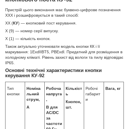
Пристрій цього виконання має буквено-цифрове позначення
ХХХ і розшифровується в такий спосіб:
ХХ (
КУ
) — кнопковий пост керування.
Х (9) — номер серії випуску.
Х (1) — кількість кнопок.
Також актуально уточнювати модель кнопки КК і її
маркування: 1ЕxdIIBT5, PBExdl. Придатний для розміщення в
холодному кліматі. Рівень захист від вологи та пилу відповідає
IP65.
Основні технічні характеристики кнопки
керування КУ-92
Тип
Номіна
Робоча
Кількіст
Робочі
Вага, кг
кнопки
льний
напруга
ь
габарит
струм,
,
и
Кнопок,
А
В для
шт.
АС/
DC
за
частоти
60 Гц