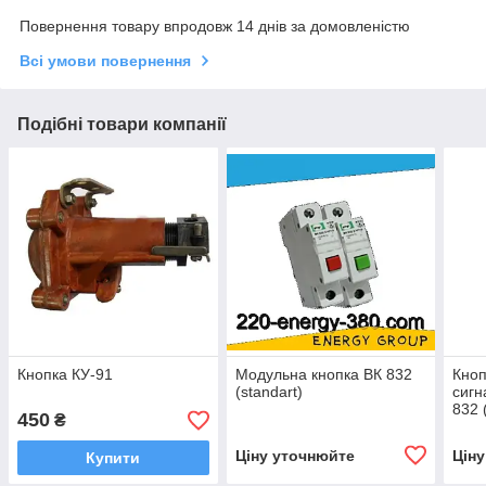
Повернення товару впродовж 14 днів за домовленістю
Всі умови повернення
Подібні товари компанії
Кнопка КУ-91
Модульна кнопка ВК 832
Кноп
(standart)
сиг
832 
450
₴
Ціну уточнюйте
Цін
Купити