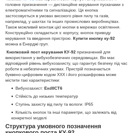
головне призначення — дистанційне керування пускачами з
електромагнітними та сигналізацією. Ця кнопка
застосовується в умовах високого рівня пилу та газів,
наприклад, у шахтах та інших промислових виробництвах.
Також можливий монтаж цієї кнопки в мережах освітлення.
Конструкційно складається з: корпусу, кнопок приводу
керування та введення пристрою.
Купити кнопку ку-92
можна в Енерджі груп.
Кнопковий пост керування КУ-92
призначений для
використання у вибухобезпечних середовищах. Він має
відповідний рівень вибухозахисту, що гарантує безпеку під час
роботи в небезпечних умовах. Пристрій позначається
буквено-цифровим кодом ХХХ і його розшифровка може
містити такі характеристики:
Вибухозахист:
ExdIICT6
Стійкість до низьких температур
Ступінь захисту від пилу та вологи: IP65
Кількість кнопок та інші параметри, що залежать від
конкретної моделі
Структура умовного позначення
кнопкового поста КУ-92