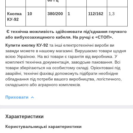
Кнопка
10
380/200
1
112/162
1,3
КУ-92
Є технічна можливість здійснювати під'єднання гнучкого
або вибухозахищеного кабеля. На ручці є «СТОП».
Купити кнопку КУ-92
та інші електротехнічні вироби ви
завжди можете в нашому магазині. Вирушаємо товари щодня
всією Україною. На всі товари є гарантія від виробника. У
комплекті технічна документація, заводське паковання. Всі
товари зберігаються на особистому складі. Орієнтовані під
аварійні, технічні фахівці допоможуть підібрати необхідне
обладнання під потреби вашого виробництва, логістичного,
складського або аграрного комплексів.
Приховати
Характеристики
Користувальницькі характеристики