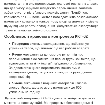
використання в електроприводах кранової техніки як апарат,
що дає змогу керувати
швидкістю переміщення вантажів і
забезпечує точність їхнього позиціювання. Потрібність
кранового ККТ-62 пояснюється його здатністю безпомилково
виконувати команди в конкретному місці та знижувати рівень
шуму під час роботи обладнання. Допускається експлуатація
тільки в ланцюгах змінного струму.
Особливості кранового контролера ККТ-62
Природна
система охолодження, що забезпечує
усунення тепла, що виникає під час роботи апарата.
Ручне
керування за допомогою ручки, під час
переміщення якої замикання певної групи контактів, що
відповідають за ті чи інші дії під'єднаного обладнання.
За допомогою цього перемикача можна вмик/
вимкнувши двигун, регулювати швидкість руху, давати
зворотний хід.
Якісне
виконання з надійних матеріалів і висока
зносостійкість, що дає змогу виконувати до 600
увімкнень на годину.
Кулачковий контролер
ККТ-62 купити за вигідною ціною ви
можете на нашому сайті. Ми працюємо безпосередньо зі