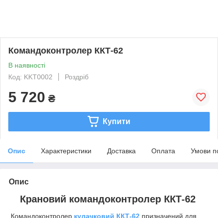
Командоконтролер ККТ-62
В наявності
Код: KKT0002
Роздріб
5 720
₴
Купити
Опис
Характеристики
Доставка
Оплата
Умови п
Опис
Крановий командоконтролер ККТ-62
Командоконтролер
кулачковий ККТ-62
призначений для