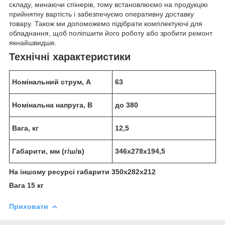
складу, минаючи спінерів, тому встановлюємо на продукцію
прийнятну вартість і забезпечуємо оперативну доставку
товару. Також ми допоможемо підібрати комплектуючі для
обладнання, щоб поліпшити його роботу або зробити ремонт
якнайшвидше.
Технічні характеристики
Номінальний струм, А
63
Номінальна напруга, В
до 380
Вага, кг
12,5
Габарити, мм (г/ш/в)
346х278х194,5
На іншому ресурсі габарити 350х282х212
Вага 15 кг
Приховати