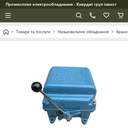
Промислове електрообладнання - Енерджі груп інвест
Товари та послуги
Низьковольтне обладнання
Крано