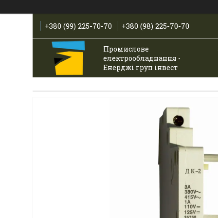
+380 (99) 225-70-70
+380 (98) 225-70-70
Промислове
електрообладнання -
Енерджі груп інвест