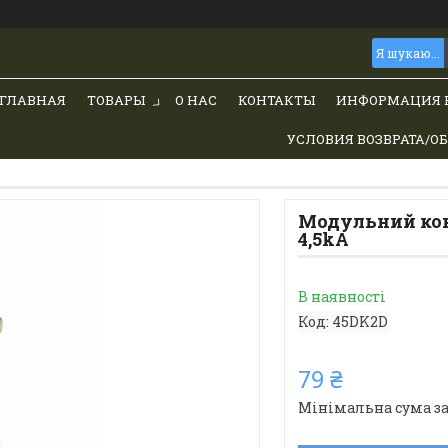
ГЛАВНАЯ
ТОВАРЫ
О НАС
КОНТАКТЫ
ИНФОРМАЦИЯ 
УСЛОВИЯ ВОЗВРАТА/О
Модульний кон
4,5kА
В наявності
Код:
45DK2D
79 ₴
Мінімальна сума за