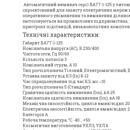
Автоматичний вимикач серії ВА77-1-125 у литом
спроєктований для захисту електричних мереж ві
оперативного увімкнення та вимкнення ділянок
застосовуються на промислових підприємствах, 
пристроях підстанцій, низьковольтних комплек
Технічні характеристики:
Габарит ВА77-1-125
Номінальна напруга (AC), B 230/400
Частота сети, Гц 50/60
Кількість полюсів 3
Номінальний струм, А 10
Тип розчіплювача Тіловий; Електромагнітний;
Уставка захисту від КЗ (In) 8-12
Час спрацьовування під час КЗ, мс ≤10
Тип розчіплювача S (Стандарт)
Гранична здатність вимкнення (Icu), kA 25
Номінальна здатність вимкнення (Ics), кА 18
Механічна зносостійкість, циклів вмик/відкл 20
Електрична зносостійкість, циклів вмик/відкл 2
Категорія А
Робоча температура, °С -40... +50
Кліматичне виготовлення УХЛ3; УХЛ4