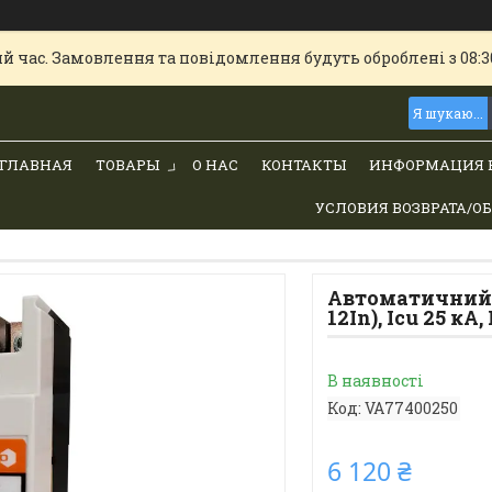
й час. Замовлення та повідомлення будуть оброблені з 08:30
ГЛАВНАЯ
ТОВАРЫ
О НАС
КОНТАКТЫ
ИНФОРМАЦИЯ 
УСЛОВИЯ ВОЗВРАТА/О
Автоматичний ви
12In), Icu 25 кА, 
В наявності
Код:
VA77400250
6 120 ₴