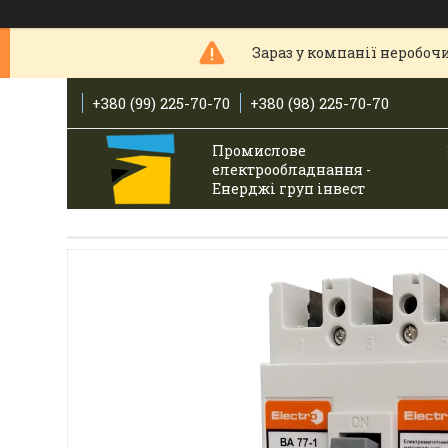
Зараз у компанії неробочи
+380 (99) 225-70-70
+380 (98) 225-70-70
Промислове
електрообладнання -
Енерджі груп інвест