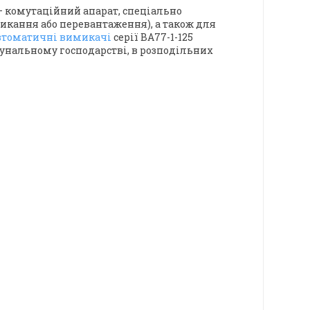
— комутаційний апарат, спеціально
икання або перевантаження), а також для
втоматичні вимикачі
серії ВА77-1-125
унальному господарстві, в розподільних