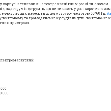
у корпусі з тепловим і електромагнітним розчіплювачем 
д надструмів (струмів, що виникають у разі короткого зам
 електричних мереж змінного струму частотою 50/60 Гц.
А
у житловому та громадянському будівництві, житлово-ком
тних пристроях.
 Електромагнітний
.000
0.000