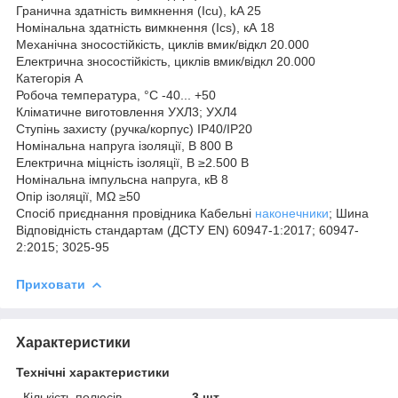
Гранична здатність вимкнення (Icu), kA 25
Номінальна здатність вимкнення (Ics), кА 18
Механічна зносостійкість, циклів вмик/відкл 20.000
Електрична зносостійкість, циклів вмик/відкл 20.000
Категорія А
Робоча температура, °С -40... +50
Кліматичне виготовлення УХЛ3; УХЛ4
Ступінь захисту (ручка/корпус) IP40/IP20
Номінальна напруга ізоляції, В 800 В
Електрична міцність ізоляції, В ≥2.500 В
Номінальна імпульсна напруга, кВ 8
Опір ізоляції, MΩ ≥50
Спосіб приєднання провідника Кабельні
наконечники
; Шина
Відповідність стандартам (ДСТУ EN) 60947-1:2017; 60947-
2:2015; 3025-95
Приховати
Характеристики
Технічні характеристики
Кількість полюсів
3 шт.