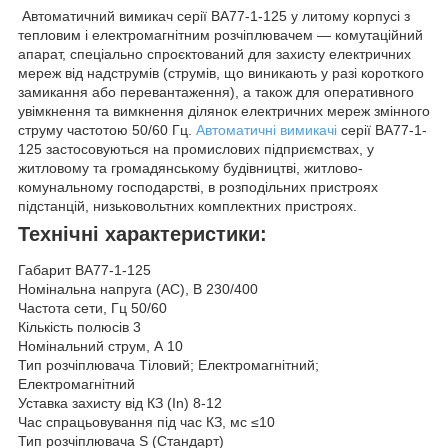
Автоматичний вимикач серії ВА77-1-125 у литому корпусі з
тепловим і електромагнітним розчіплювачем — комутаційний
апарат, спеціально спроєктований для захисту електричних
мереж від надструмів (струмів, що виникають у разі короткого
замикання або перевантаження), а також для оперативного
увімкнення та вимкнення ділянок електричних мереж змінного
струму частотою 50/60 Гц.
Автоматичні вимикачі
серії ВА77-1-
125 застосовуються на промислових підприємствах, у
житловому та громадянському будівництві, житлово-
комунальному господарстві, в розподільних пристроях
підстанцій, низьковольтних комплектних пристроях.
Технічні характеристики:
Габарит ВА77-1-125
Номінальна напруга (AC), B 230/400
Частота сети, Гц 50/60
Кількість полюсів 3
Номінальний струм, А 10
Тип розчіплювача Тіловий; Електромагнітний;
Електромагнітний
Уставка захисту від КЗ (In) 8-12
Час спрацьовування під час КЗ, мс ≤10
Тип розчіплювача S (Стандарт)