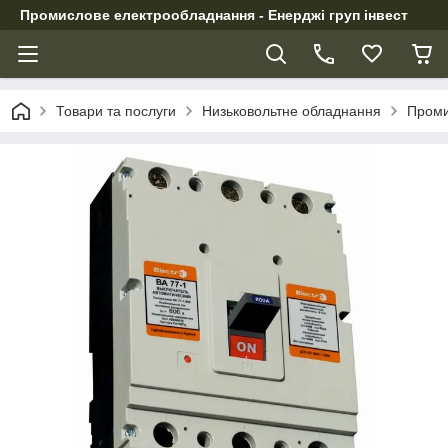
Промислове електрообладнання - Енерджі груп інвест
Товари та послуги
Низьковольтне обладнання
Проми