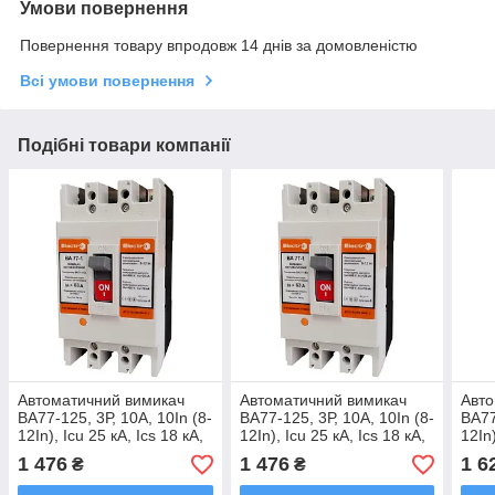
Умови повернення
Повернення товару впродовж 14 днів за домовленістю
Всі умови повернення
Подібні товари компанії
Автоматичний вимикач
Автоматичний вимикач
Авто
ВА77-125, 3Р, 10А, 10In (8-
ВА77-125, 3Р, 10А, 10In (8-
ВА77
12In), Icu 25 кА, Ics 18 кА,
12In), Icu 25 кА, Ics 18 кА,
12In)
400 В
400 В
400 
1 476
1 476
1 6
₴
₴