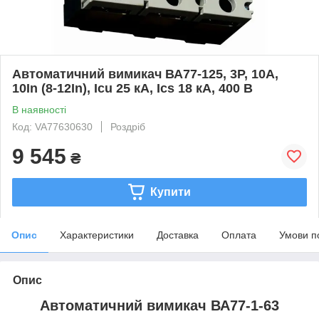
Автоматичний вимикач ВА77-125, 3Р, 10А,
10In (8-12In), Icu 25 кА, Ics 18 кА, 400 В
В наявності
Код: VA77630630
Роздріб
9 545
₴
Купити
Опис
Характеристики
Доставка
Оплата
Умови п
Опис
Автоматичний вимикач ВА77-1-63