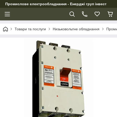
Промислове електрообладнання - Енерджі груп інвест
Товари та послуги
Низьковольтне обладнання
Проми