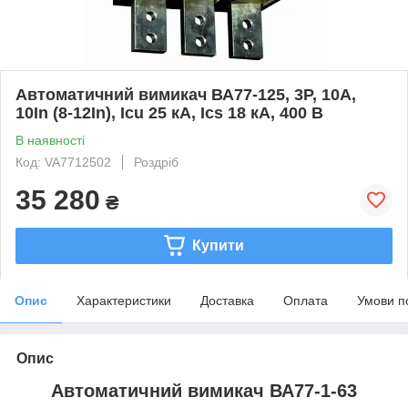
Автоматичний вимикач ВА77-125, 3Р, 10А,
10In (8-12In), Icu 25 кА, Ics 18 кА, 400 В
В наявності
Код: VA7712502
Роздріб
35 280
₴
Купити
Опис
Характеристики
Доставка
Оплата
Умови п
Опис
Автоматичний вимикач ВА77-1-63