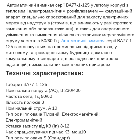
Автоматичний вимикач серії ВА77-1-125 у литому корпусі з
тепловим і електромагнітним розчіплювачем — комутаційний
апарат, спеціально спроєктований для захисту електричних
мереж від надструмів (струмів, що виникають у разі короткого
замикання або перевантаження), а також для оперативного
увімкнення та вимкнення ділянок електричних мереж змінного
струму частотою 50/60 Гц.
Автоматичні вимикачі
серії ВА77-1-
125 застосовуються на промислових підприємствах, у
житловому та громадянському будівництві, житлово-
комунальному господарстві, в розподільних пристроях
підстанцій, низьковольтних комплектних пристроях.
Технічні характеристики:
Габарит ВА77-1-125
Номінальна напруга (AC), B 230/400
Частота сети, Гц 50/60
Кількість полюсів 3
Номінальний струм, А 10
Тип розчіплювача Тіловий; Електромагнітний;
Електромагнітний
Уставка захисту від КЗ (In) 8-12
Час спрацьовування під час КЗ, мс ≤10
Тип розчіплювача S (Стандарт)