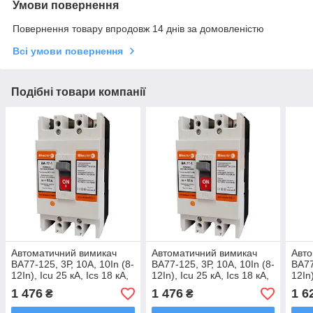
Умови повернення
Повернення товару впродовж 14 днів за домовленістю
Всі умови повернення
Подібні товари компанії
Автоматичний вимикач
Автоматичний вимикач
Авто
ВА77-125, 3Р, 10А, 10In (8-
ВА77-125, 3Р, 10А, 10In (8-
ВА77
12In), Icu 25 кА, Ics 18 кА,
12In), Icu 25 кА, Ics 18 кА,
12In)
400 В
400 В
400 
1 476
1 476
1 6
₴
₴