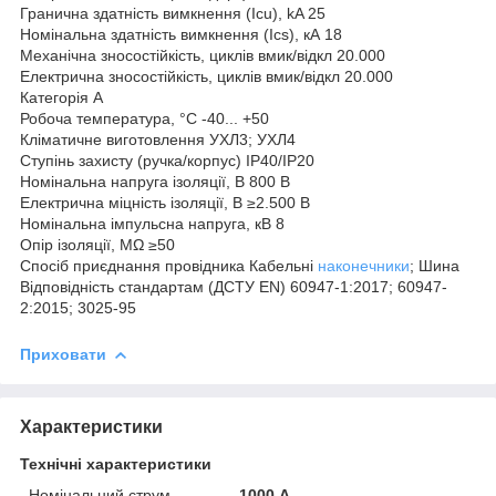
Гранична здатність вимкнення (Icu), kA 25
Номінальна здатність вимкнення (Ics), кА 18
Механічна зносостійкість, циклів вмик/відкл 20.000
Електрична зносостійкість, циклів вмик/відкл 20.000
Категорія А
Робоча температура, °С -40... +50
Кліматичне виготовлення УХЛ3; УХЛ4
Ступінь захисту (ручка/корпус) IP40/IP20
Номінальна напруга ізоляції, В 800 В
Електрична міцність ізоляції, В ≥2.500 В
Номінальна імпульсна напруга, кВ 8
Опір ізоляції, MΩ ≥50
Спосіб приєднання провідника Кабельні
наконечники
; Шина
Відповідність стандартам (ДСТУ EN) 60947-1:2017; 60947-
2:2015; 3025-95
Приховати
Характеристики
Технічні характеристики
Номінальний струм
1000 А