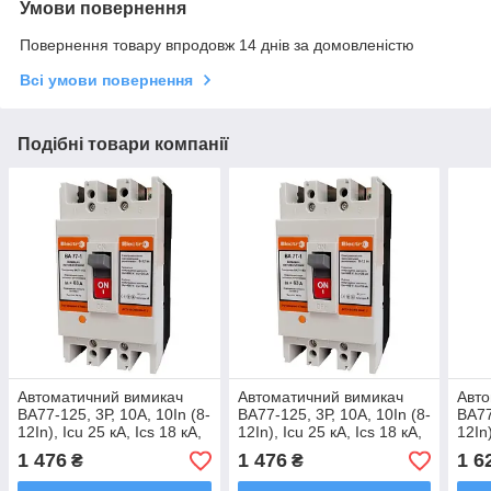
Умови повернення
Повернення товару впродовж 14 днів за домовленістю
Всі умови повернення
Подібні товари компанії
Автоматичний вимикач
Автоматичний вимикач
Авто
ВА77-125, 3Р, 10А, 10In (8-
ВА77-125, 3Р, 10А, 10In (8-
ВА77
12In), Icu 25 кА, Ics 18 кА,
12In), Icu 25 кА, Ics 18 кА,
12In)
400 В
400 В
400 
1 476
1 476
1 6
₴
₴