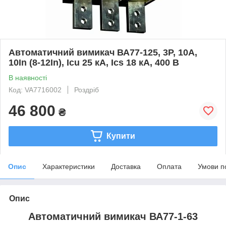
Автоматичний вимикач ВА77-125, 3Р, 10А,
10In (8-12In), Icu 25 кА, Ics 18 кА, 400 В
В наявності
Код: VA7716002
Роздріб
46 800
₴
Купити
Опис
Характеристики
Доставка
Оплата
Умови п
Опис
Автоматичний вимикач ВА77-1-63