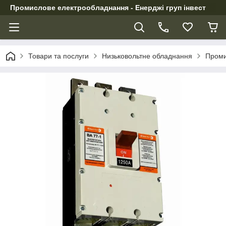
Промислове електрообладнання - Енерджі груп інвест
Товари та послуги
Низьковольтне обладнання
Проми