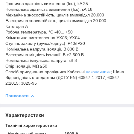
Гранична здатність вимкнення (Icu), kA 25
Номінальна здатність вимкнення (Ics), кА 18
Механічна зносостійкість, циклів вмик/відкл 20.000
Електрична зносостійкість, циклів вмик/відкл 20.000
Категорія А
Робоча температура, °С -40... +50
Кліматичне виготовлення УХЛ3; УХЛ4
Ступінь захисту (ручка/корпус) IP40/IP20
Номінальна напруга ізоляції, В 800 В
Електрична міцність ізоляції, В ≥2.500 В
Номінальна імпульсна напруга, кВ 8
Опір ізоляції, MΩ ≥50
Спосіб приєднання провідника Кабельні
наконечники
; Шина
Відповідність стандартам (ДСТУ EN) 60947-1:2017; 60947-
2:2015; 3025-95
Приховати
Характеристики
Технічні характеристики
Номінальний струм
1000 А