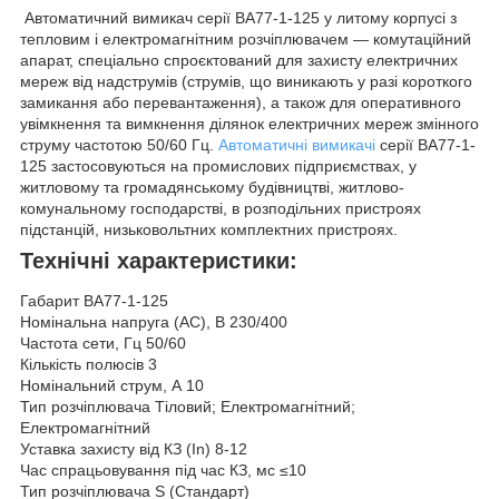
Автоматичний вимикач серії ВА77-1-125 у литому корпусі з
тепловим і електромагнітним розчіплювачем — комутаційний
апарат, спеціально спроєктований для захисту електричних
мереж від надструмів (струмів, що виникають у разі короткого
замикання або перевантаження), а також для оперативного
увімкнення та вимкнення ділянок електричних мереж змінного
струму частотою 50/60 Гц.
Автоматичні вимикачі
серії ВА77-1-
125 застосовуються на промислових підприємствах, у
житловому та громадянському будівництві, житлово-
комунальному господарстві, в розподільних пристроях
підстанцій, низьковольтних комплектних пристроях.
Технічні характеристики:
Габарит ВА77-1-125
Номінальна напруга (AC), B 230/400
Частота сети, Гц 50/60
Кількість полюсів 3
Номінальний струм, А 10
Тип розчіплювача Тіловий; Електромагнітний;
Електромагнітний
Уставка захисту від КЗ (In) 8-12
Час спрацьовування під час КЗ, мс ≤10
Тип розчіплювача S (Стандарт)