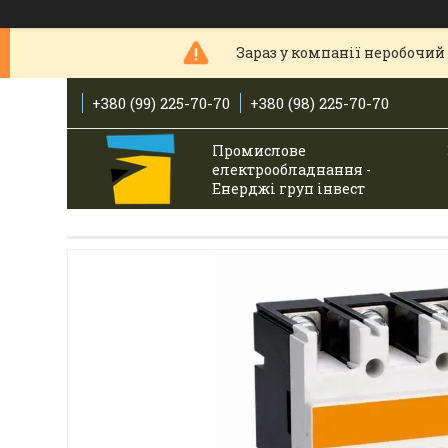
Зараз у компанії неробочий 
+380 (99) 225-70-70
+380 (98) 225-70-70
Промислове
електрообладнання -
Енерджі груп інвест