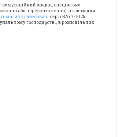
— комутаційний апарат, спеціально
икання або перевантаження), а також для
втоматичні вимикачі
серії ВА77-1-125
унальному господарстві, в розподільних