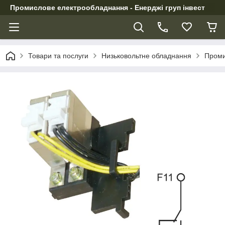
Промислове електрообладнання - Енерджі груп інвест
Товари та послуги
Низьковольтне обладнання
Проми