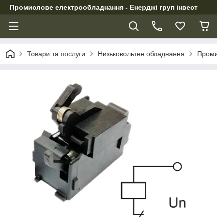
Промислове електрообладнання - Енерджі груп інвест
Товари та послуги
Низьковольтне обладнання
Проми