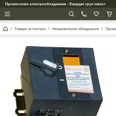
Промислове електрообладнання - Енерджі груп інвест
Товари та послуги
Низьковольтне обладнання
Проми