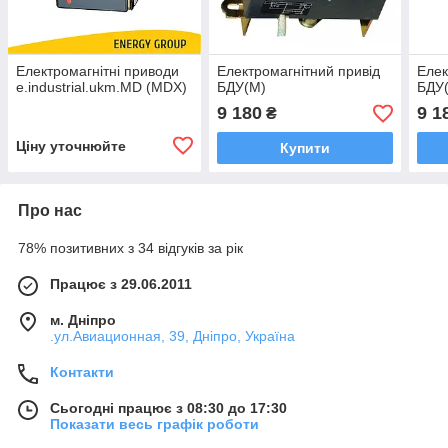
Електромагнітні приводи
Електромагнітний привід
Елек
e.industrial.ukm.MD (MDX)
БДУ(М)
БДУ
9 180
9 1
₴
Ціну уточнюйте
Купити
Про нас
78% позитивних з 34 відгуків за рік
Працює з 29.06.2011
м. Дніпро
.ул.Авиационная, 39, Дніпро, Україна
Контакти
Сьогодні працює з 08:30 до 17:30
Показати весь графік роботи