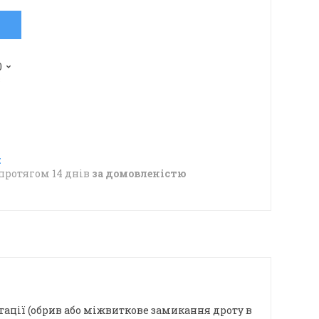
0
в
протягом 14 днів
за домовленістю
ації (обрив або міжвиткове замикання дроту в