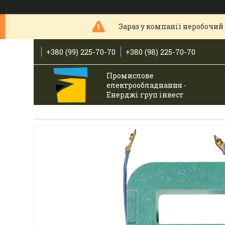
Зараз у компанії неробочий 
+380 (99) 225-70-70
+380 (98) 225-70-70
Промислове
електрообладнання -
Енерджі груп інвест