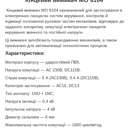
Кінцевий вимикач МО 8104 призначений для застосування в
електричних ланцюгах систем керування, контролю й
індикації положення рухомих частин механізмів, відповідно до
заданого алгоритму, комутації електричних ланцюгів
керування змінного та постійної напруги.
Ці вимикачі запобігають пошкодженню механізмів, а також
призначені для автоматизації технологічних процесів.
Характеристики:
Матеріал корпусу — ударостійкий ПВХ;
Напруга комутації — АС 230B, DC115B;
Струм комутації — 5 А (AC230B), 0.4 А (DС115В);
Категорія застосування — АС15, DC13
Тип контакту: 1NO + 1NC;
Напруга ізоляції — 0,4 кВ
Імпульсна напруга — 4 кВ
Діаметр сальника — 6 мм
Максимальна частота комутації — 1800 циклів/год.