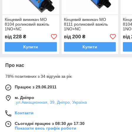
Кінцевий вимикач МО
Кінцевий вимикач МО
Кінц
8104 роликовий важіль
8111 роликовий важіль
8104
1NO+NC
1NO+NC
1NO
228
200
від
₴
від
₴
від
Купити
Купити
Про нас
78% позитивних з 34 відгуків за рік
Працює з 29.06.2011
м. Дніпро
.ул.Авиационная, 39, Дніпро, Україна
Контакти
Сьогодні працює з 08:30 до 17:30
Показати весь графік роботи