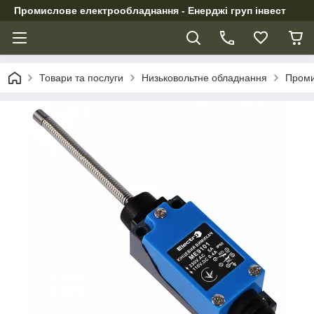
Промислове електрообладнання - Енерджі груп інвест
Товари та послуги
Низьковольтне обладнання
Проми