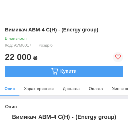
Вимикач АВМ-4 С(Н) - (Energy group)
В наявності
Код: AVM0017
Роздріб
22 000
₴
Купити
Опис
Характеристики
Доставка
Оплата
Умови п
Опис
Вимикач АВМ-4 С(Н) - (Energy group)