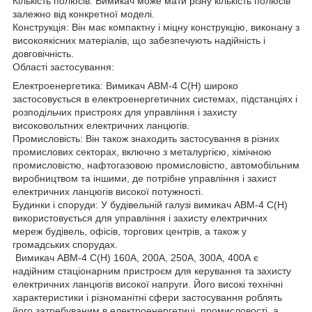
Кількість полюсів: Вимикач може мати різну кількість полюсів
залежно від конкретної моделі.
Конструкція: Він має компактну і міцну конструкцію, виконану з
високоякісних матеріалів, що забезпечують надійність і
довговічність.
Області застосування:
Електроенергетика: Вимикач АВМ-4 С(Н) широко
застосовується в електроенергетичних системах, підстанціях і
розподільчих пристроях для управління і захисту
високовольтних електричних ланцюгів.
Промисловість: Він також знаходить застосування в різних
промислових секторах, включно з металургією, хімічною
промисловістю, нафтогазовою промисловістю, автомобільним
виробництвом та іншими, де потрібне управління і захист
електричних ланцюгів високої потужності.
Будинки і споруди: У будівельній галузі вимикач АВМ-4 С(Н)
використовується для управління і захисту електричних
мереж будівель, офісів, торгових центрів, а також у
громадських спорудах.
Вимикач АВМ-4 С(Н) 160А, 200А, 250А, 300А, 400А є
надійним стаціонарним пристроєм для керування та захисту
електричних ланцюгів високої напруги. Його високі технічні
характеристики і різноманітні сфери застосування роблять
його затребуваним в електроенергетиці, промисловості, а