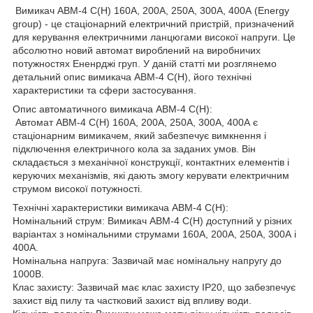
Вимикач АВМ-4 С(Н) 160А, 200А, 250А, 300А, 400А (Energy
group) - це стаціонарний електричний пристрій, призначений
для керування електричними ланцюгами високої напруги. Це
абсолютно новий автомат вироблений на виробничих
потужностях Ененрджі груп. У даній статті ми розглянемо
детальний опис вимикача АВМ-4 С(Н), його технічні
характеристики та сфери застосування.
Опис автоматичного вимикача АВМ-4 С(Н):
Автомат АВМ-4 С(Н) 160А, 200А, 250А, 300А, 400А є
стаціонарним вимикачем, який забезпечує вимкнення і
підключення електричного кола за заданих умов. Він
складається з механічної конструкції, контактних елементів і
керуючих механізмів, які дають змогу керувати електричним
струмом високої потужності.
Технічні характеристики вимикача АВМ-4 С(Н):
Номінальний струм: Вимикач АВМ-4 С(Н) доступний у різних
варіантах з номінальними струмами 160А, 200А, 250А, 300А і
400А.
Номінальна напруга: Зазвичай має номінальну напругу до
1000В.
Клас захисту: Зазвичай має клас захисту IP20, що забезпечує
захист від пилу та частковий захист від впливу води.