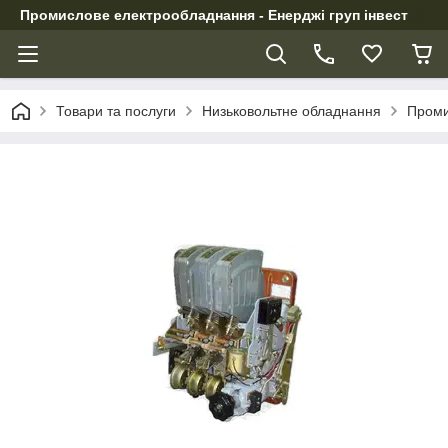
Промислове електрообладнання - Енерджі груп інвест
Товари та послуги
Низьковольтне обладнання
Проми