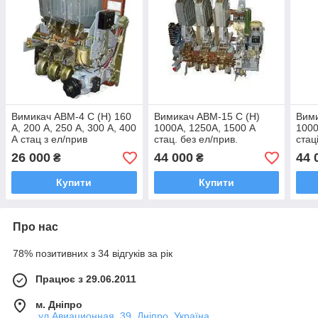
Вимикач АВМ-4 С (Н) 160
Вимикач АВМ-15 С (Н)
Вими
А, 200 А, 250 А, 300 А, 400
1000А, 1250А, 1500 А
1000
А стац з ел/прив
стац. без ел/прив.
стац
(EnergyGroup)
EnergyGroup
елек
26 000
44 000
44 
₴
₴
Купити
Купити
Про нас
78% позитивних з 34 відгуків за рік
Працює з 29.06.2011
м. Дніпро
.ул.Авиационная, 39, Дніпро, Україна