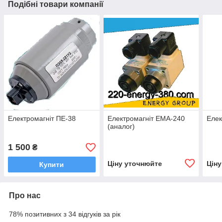
Подібні товари компанії
Електромагніт ПЕ-38
Електромагніт EMA-240
Елек
(аналог)
1 500
₴
Ціну уточнюйте
Цін
Купити
Про нас
78% позитивних з 34 відгуків за рік