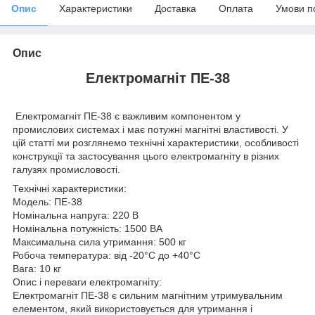
Опис
Характеристики
Доставка
Оплата
Умови п
Опис
Електромагніт ПЕ-38
Електромагніт ПЕ-38 є важливим компонентом у
промислових системах і має потужні магнітні властивості. У
цій статті ми розглянемо технічні характеристики, особливості
конструкції та застосування цього електромагніту в різних
галузях промисловості.
Технічні характеристики:
Модель: ПЕ-38
Номінальна напруга: 220 В
Номінальна потужність: 1500 ВА
Максимальна сила утримання: 500 кг
Робоча температура: від -20°C до +40°C
Вага: 10 кг
Опис і переваги електромагніту:
Електромагніт ПЕ-38 є сильним магнітним утримувальним
елементом, який використовується для утримання і