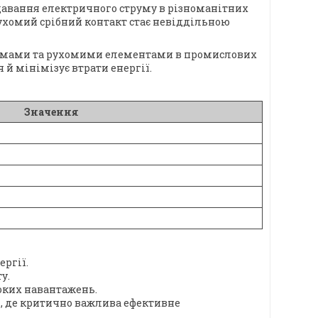
давання електричного струму в різноманітних
ухомий срібний контакт стає невіддільною
з'ємами та рухомими елементами в промислових
 й мінімізує втрати енергії.
Значення
ергії.
у.
соких навантажень.
і, де критично важлива ефективне