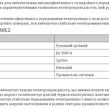
не для забезпечення високоефективного та надійного пере
 характеристиками та високою електропровідністю, цей р
зпечення ефективного передавання електроенергії між ро
рібної поверхні, він забезпечує стабільне електроживлення
 МК2:
Рухомий срібний
До 3000 А
Срібло
Низький
Промислові системи
 забезпечує чудову електропровідність, що знижує втрати ен
 до корозії та забезпечує довгий термін експлуатації контакт
езпечує стабільне передавання електроенергії навіть за ви
одить широке застосування в різних секторах промисловост