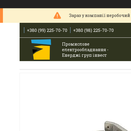
Зараз у компанії неробочий 
+380 (99) 225-70-70
+380 (98) 225-70-70
Промислове
електрообладнання -
Енерджі груп інвест