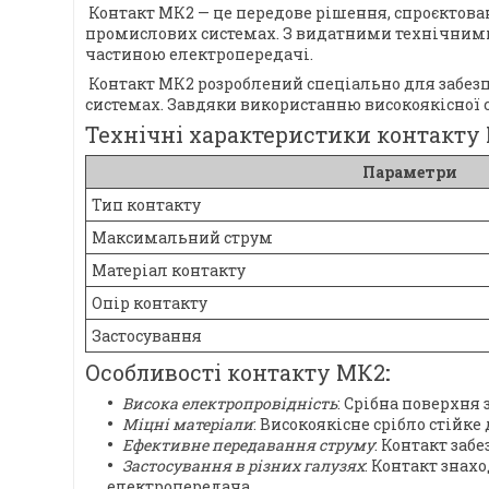
Контакт МК2 — це передове рішення, спроєктова
промислових системах. З видатними технічними
частиною електропередачі.
Контакт МК2 розроблений спеціально для забе
системах. Завдяки використанню високоякісної с
Технічні характеристики контакту
Параметри
Тип контакту
Максимальний струм
Матеріал контакту
Опір контакту
Застосування
Особливості контакту МК2
:
Висока електропровідність
: Срібна поверхня
Міцні матеріали
: Високоякісне срібло стійке
Ефективне передавання струму
: Контакт заб
Застосування в різних галузях
: Контакт знах
електропередача.