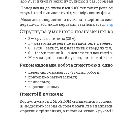
(або PTT) виконує захисну функцію в разі обриван
Приєднання до пуска
пмл 2160
теплових реле се
струмів, які виникають під час обривання фази.
Можливе використання пускача в керівних сист
перешкод, або, якщо керування здійснюється
ти
Структура умовного позначення к
2 — друга величина (25 А);
1 — реверсивне реле не встановлене, нереве
6 – IP20 – захист, від невеликих твердих ті
0 — 1 замикальний — число та тип контакті
М – модернізований пускач, з можливістю крі
Рекомендована робота пристрою в одно
переривно-тривалого (8 годин роботи);
повторно-краткочасному;
тривалому;
короткочасному.
Пристрій пускача:
Корпус пускача ПМЛ-2160М складається з основи т
Ш-подібного осердя системи магнітів з напрямн
жорстких кріпленнях, а також «місткові» рухомі 