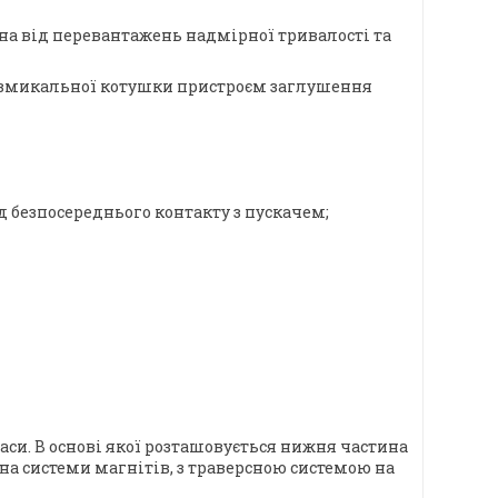
уна від перевантажень надмірної тривалості та
ї вмикальної котушки пристроєм заглушення
ід безпосереднього контакту з пускачем;
аси. В основі якої розташовується нижня частина
а системи магнітів, з траверсною системою на