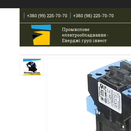
+380 (99) 225-70-70
+380 (98) 225-70-70
Промислове
електрообладнання -
Енерджі груп інвест