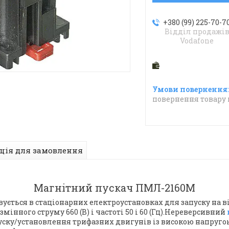
+380 (99) 225-70-7
Відділ продажі
Vodafone
повернення товару 
ція для замовлення
Магнітний пускач ПМЛ-2160М
вується в стаціонарних електроустановках для запуску на ві
мінного струму 660 (В) і частоті 50 і 60 (Гц).Нереверсивний
ску/установлення трифазних двигунів із високою напругою в