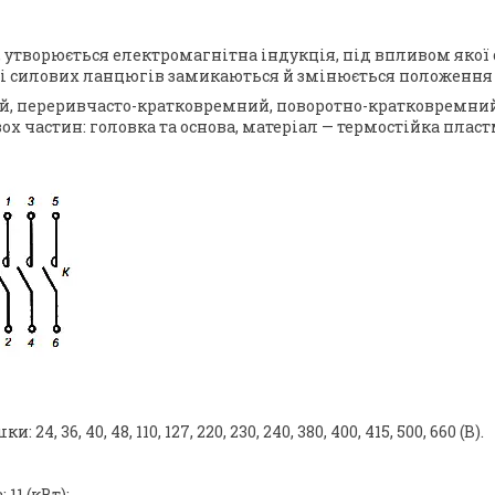
 утворюється електромагнітна індукція, під впливом якої
ті силових ланцюгів замикаються й змінюється положення 
й, переривчасто-кратковремний, поворотно-кратковремний
ох частин: головка та основа, матеріал — термостійка пласт
6, 40, 48, 110, 127, 220, 230, 240, 380, 400, 415, 500, 660 (В).
11 (кВт);