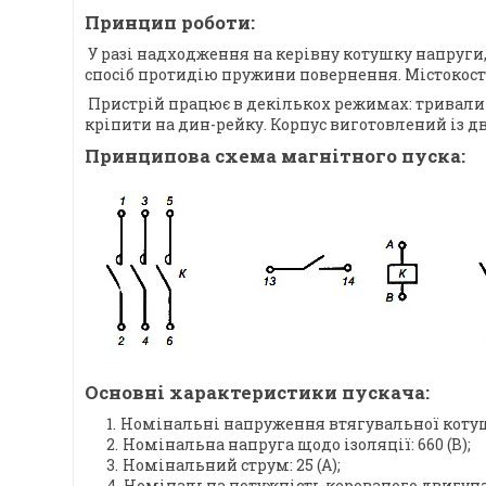
Принцип роботи:
У разі надходження на керівну котушку напруги,
спосіб протидію пружини повернення. Містокос
Пристрій працює в декількох режимах: тривали
кріпити на дин-рейку. Корпус виготовлений із дв
Принципова схема магнітного пуска:
Основні характеристики пускача:
Номінальні напруження втягувальної котушки: 24, 3
Номінальна напруга щодо ізоляції: 660 (В);
Номінальний струм: 25 (А);
Номінальна потужність керованого двигуна: 