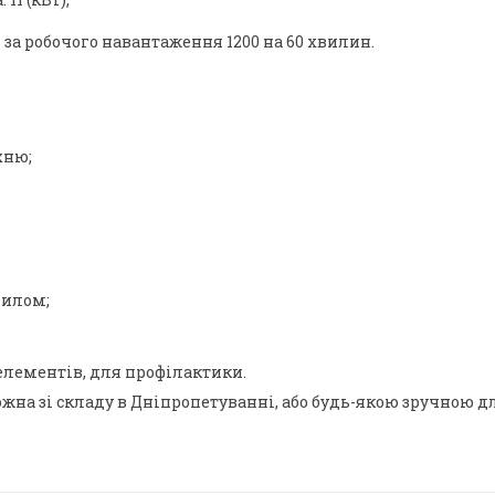
а робочого навантаження 1200 на 60 хвилин.
хню;
пилом;
лементів, для профілактики.
а зі складу в Дніпропетуванні, або будь-якою зручною дл