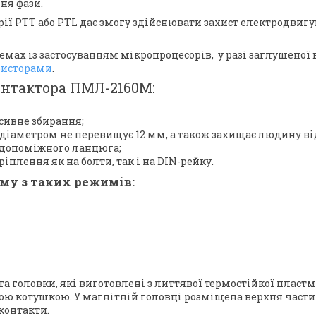
ня фази.
рії PTT або PTL дає змогу здійснювати захист електродвиг
емах із застосуванням мікропроцесорів, у разі заглушено
ристорами
.
онтактора ПМЛ-2160М:
рсивне збирання;
л, діаметром не перевищує 12 мм, а також захищає людину в
в допоміжного ланцюга;
плення як на болти, так і на DIN-рейку.
му з таких режимів:
а головки, які виготовлені з литтявої термостійкої пластм
ою котушкою. У магнітній головці розміщена верхня частин
контакти.