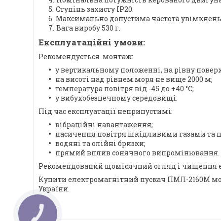
Ступінь захисту IP20.
Максимально допустима частота увімкнень з
Вага виробу 530 г.
Експлуатаційні умови:
Рекомендується монтаж:
у вертикальному положенні, на рівну повер
на висоті над рівнем моря не вище 2000 м;
температура повітря від -45 до +40 °C;
у вибухобезпечному середовищі.
Під час експлуатації неприпустимі:
вібраційні навантаження;
насичення повітря шкідливими газами та 
водяні та олійні бризки;
прямий вплив сонячного випромінювання.
Рекомендований щомісячний огляд і чищення е
Купити електромагнітний пускач ПМЛ-2160М можн
України.
КНОПКА
ЗВ'ЯЗКУ