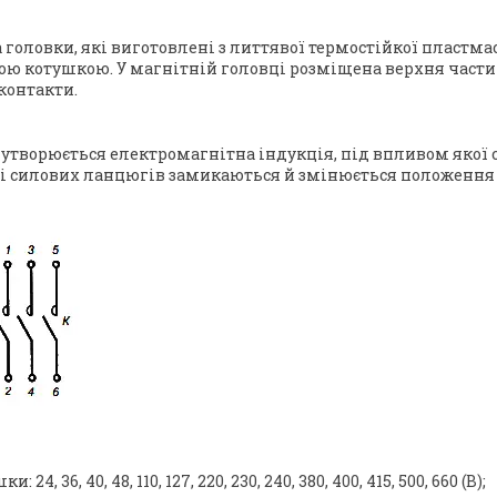
 головки, які виготовлені з литтявої термостійкої пластма
ою котушкою. У магнітній головці розміщена верхня частин
контакти.
 утворюється електромагнітна індукція, під впливом якої 
ті силових ланцюгів замикаються й змінюється положення 
6, 40, 48, 110, 127, 220, 230, 240, 380, 400, 415, 500, 660 (В);