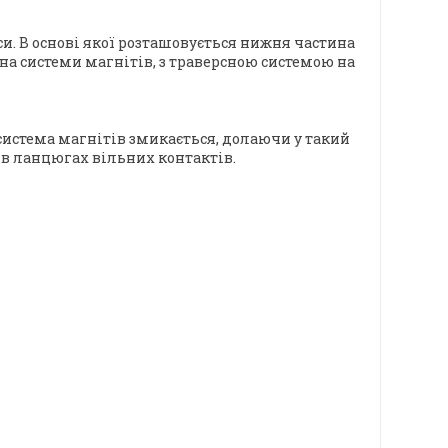
си. В основі якої розташовується нижня частина
а системи магнітів, з траверсною системою на
система магнітів змикається, долаючи у такий
в ланцюгах вільних контактів.