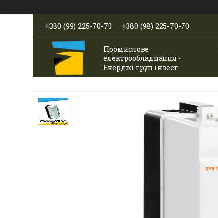
+380 (99) 225-70-70
+380 (98) 225-70-70
Промислове
електрообладнання -
Енерджі груп інвест