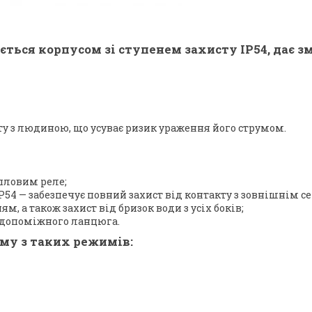
ється корпусом зі ступенем захисту IP54, дає 
ту з людиною, що усуває ризик ураження його струмом.
пловим реле;
 IP54 — забезпечує повний захист від контакту з зовнішнім 
а також захист від бризок води з усіх боків;
в допоміжного ланцюга.
му з таких режимів: