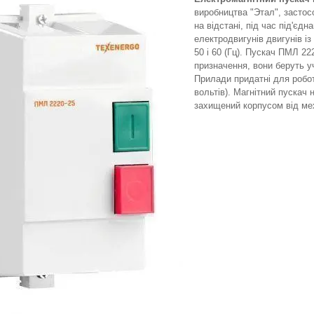
виробництва "Этал", застос
на відстані, під час під'єд
електродвигунів двигунів із
50 і 60 (Гц). Пускач ПМЛ 2
призначення, вони беруть 
Прилади придатні для робот
вольтів). Магнітний пускач
захищений корпусом від мех