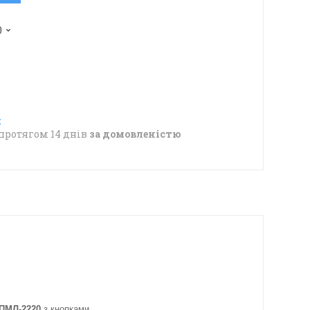
0
в
протягом 14 днів
за домовленістю
 ПМЛ-2220
з кнопками