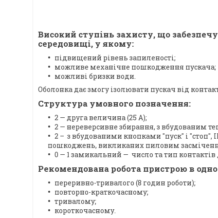
Високий ступінь захисту, що забезпечу
середовищі, у якому:
підвищений рівень запиленості;
можливе механічне пошкодження пускача;
можливі бризки води.
Оболонка дає змогу ізолювати пускач від контак
Структура умовного позначення:
2 — друга величина (25 А);
2 — нереверсивне збирання, з вбудованим те
2 – з вбудованими кнопками "пуск" і "стоп",
пошкоджень, викликаних пиловим засміченням, 
0 — 1 замикальний — число та тип контакті
Рекомендована робота пристрою в одно
переривно-тривалого (8 годин роботи);
повторно-краткочасному;
тривалому;
короткочасному.