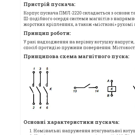
Пристрій пускача:
Корпус пускача ПМЛ-2220 складається з основи та
Ш-подібного осердя системи магнітів з напрямн
жорстких кріпленнях, а також «місткові» рухомі 
Принцип роботи:
У разі надходження на керівну котушку напруги,
спосіб протидію пружини повернення. Містокос
Принципова схема магнітного пуска:
Основні характеристики пускача:
Номінальні напруження втягувальної котушки: 24, 3