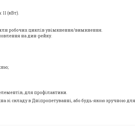
11 (кВт).
3 млн робочих циклів увімкнення/вимкнення.
новлення на дин-рейку.
хню;
лементів, для профілактики.
 зі складу в Дніпропетуванні, або будь-якою зручною для