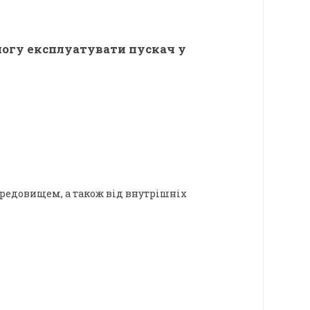
змогу експлуатувати пускач у
середовищем, а також від внутрішніх