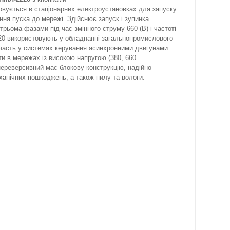
овується в стаціонарних електроустановках для запуску
нання пуска до мережі. Здійснює запуск і зупинка
 трьома фазами під час змінного струму 660 (В) і частоті
220 використовують у обладнанні загальнопромислового
участь у системах керування асинхронними двигунами.
и в мережах із високою напругою (380, 660
 нереверсивний має блокову конструкцію, надійно
анічних пошкоджень, а також пилу та вологи.