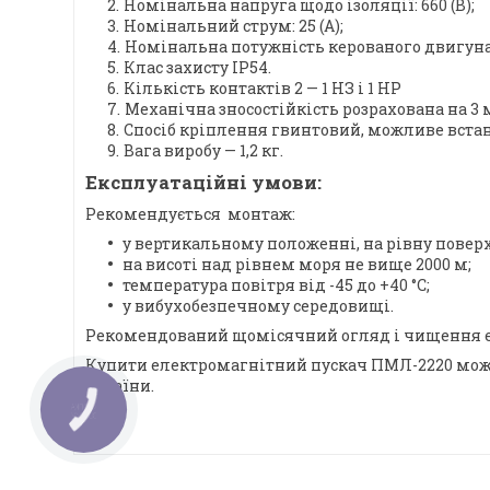
Номінальна напруга щодо ізоляції: 660 (В);
Номінальний струм: 25 (А);
Номінальна потужність керованого двигуна: 
Клас захисту IP54.
Кількість контактів 2 — 1 НЗ і 1 НР
Механічна зносостійкість розрахована на 
Спосіб кріплення гвинтовий, можливе вста
Вага виробу — 1,2 кг.
Експлуатаційні умови:
Рекомендується монтаж:
у вертикальному положенні, на рівну повер
на висоті над рівнем моря не вище 2000 м;
температура повітря від -45 до +40 °C;
у вибухобезпечному середовищі.
Рекомендований щомісячний огляд і чищення е
Купити електромагнітний пускач ПМЛ-2220 можна
України.