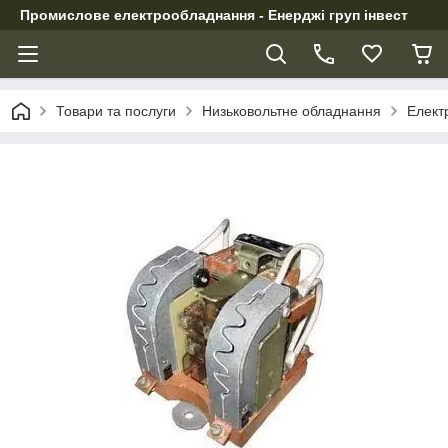
Промислове електрообладнання - Енерджі груп інвест
Товари та послуги
Низьковольтне обладнання
Елект