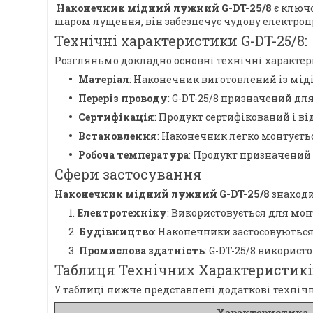
Наконечник мідний лужний G-DT-25/8
є ключо
шаром лущення, він забезпечує чудову електропро
Технічні характеристики G-DT-25/8:
Розгляньмо докладно основні технічні характер
Матеріал
: Наконечник виготовлений із міді
Переріз проводу
: G-DT-25/8 призначений дл
Сертифікація
: Продукт сертифікований і в
Встановлення
: Наконечник легко монтуєть
Робоча температура
: Продукт призначений
Сфери застосування
Наконечник мідний лужний G-DT-25/8
знаходи
Електротехніку
: Використовується для мо
Будівництво
: Наконечники застосовуються
Промислова здатність
: G-DT-25/8 викорис
Таблиця Технічних Характеристикі
У таблиці нижче представлені додаткові техніч
Характеристика