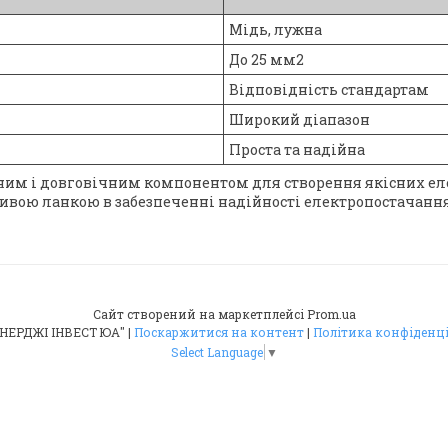
Мідь, лужна
До 25 мм2
Відповідність стандартам
Широкий діапазон
Проста та надійна
ним і довговічним компонентом для створення якісних еле
ливою ланкою в забезпеченні надійності електропостачання
Сайт створений на маркетплейсі
Prom.ua
ТОВ "ЕНЕРДЖІ ІНВЕСТ ЮА" |
Поскаржитися на контент
|
Політика конфіденц
Select Language
▼