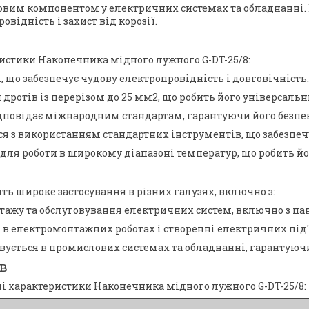
вим компонентом у електричних системах та обладнанні. В
відність і захист від корозії.
истики Наконечника мідного лужного G-DT-25/8:
, що забезпечує чудову електропровідність і довговічність
я дротів із перерізом до 25 мм2, що робить його універсаль
ідповідає міжнародним стандартам, гарантуючи його безпеку
ся з використанням стандартних інструментів, що забезпеч
 для роботи в широкому діапазоні температур, що робить й
ть широке застосування в різних галузях, включно з:
нтажу та обслуговування електричних систем, включно з п
 в електромонтажних роботах і створенні електричних під'
товується в промислових системах та обладнанні, гарантуюч
в
ні характеристики Наконечника мідного лужного G-DT-25/8: