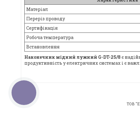
Матеріал
Переріз проводу
Сертифікація
Робоча температура
Встановлення
Наконечник мідний лужний G-DT-25/8
є надій
продуктивність у електричних системах і є важ
КНОПКА
ЗВ'ЯЗКУ