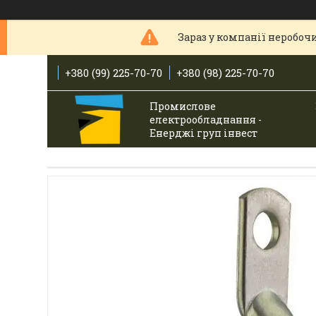
Зараз у компанії неробочи
+380 (99) 225-70-70
+380 (98) 225-70-70
Промислове
електрообладнання -
Енерджі груп інвест