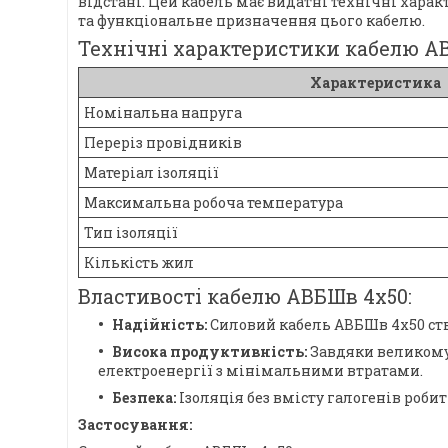
відстані. Цей кабель має видатні технічні харак
та функціональне призначення цього кабелю.
Технічні характеристики кабелю А
Характеристика
Номінальна напруга
Переріз провідників
Матеріал ізоляції
Максимальна робоча температура
Тип ізоляції
Кількість жил
Властивості кабелю АВБШв 4х50:
Надійність:
Силовий кабель АВБШв 4х50 ство
Висока продуктивність:
Завдяки великому 
електроенергії з мінімальними втратами.
Безпека:
Ізоляція без вмісту галогенів роби
Застосування: