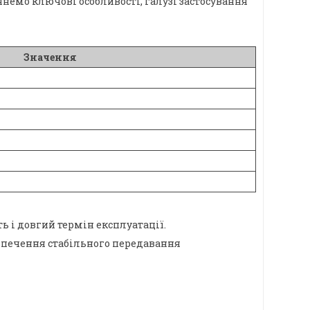
янемо ключові особливості, галузі застосування
Значення
ь і довгий термін експлуатації.
зпечення стабільного передавання