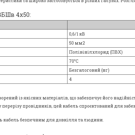
теристики та широко застосовується в різних галузях. Розгл
ВБШв 4х50:
0,6/1 кВ
50 мм2
Полівінілхлорид (ПВХ)
70°C
Безгалоговий (нг)
4
рений із якісних матеріалів, що забезпечує його надійніст
перерізу провідників, цей кабель спроєктований для забе
ть кабель безпечним для довкілля та людини.