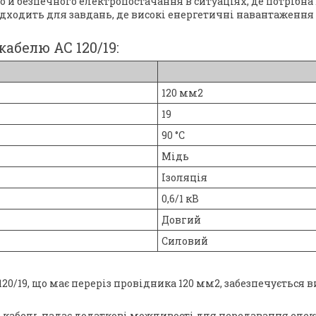
й безпечного електропостачання в ситуаціях, де потрібна в
дходить для завдань, де високі енергетичні навантаження
абелю АС 120/19:
120 мм2
19
90 °C
Мідь
Ізоляція
0,6/1 кВ
Довгий
Силовий
120/19, що має переріз провідника 120 мм2, забезпечується
 кабель надає додаткові можливості для передавання елек