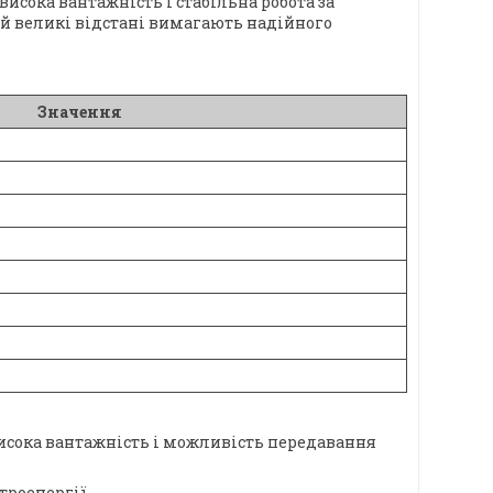
исока вантажність і стабільна робота за
 й великі відстані вимагають надійного
Значення
 висока вантажність і можливість передавання
троенергії.