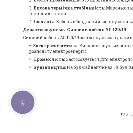
Висока термічна стабільність:
Максимальна
тепловиділення.
Ізоляція:
Кабель обладнаний ізоляцією, яка
Де застосовується Силовий кабель АС 120/19:
Силовий кабель АС 120/19 застосовується в різних
Електроенергетика:
Використовується для п
розподілу електроенергії.
Промислість:
Застосовується для електроп
Будівництво:
На будмайданчиках і в будів
КНОПКА
ЗВ'ЯЗКУ