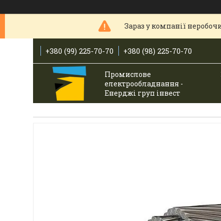
Зараз у компанії неробочи
+380 (99) 225-70-70
+380 (98) 225-70-70
Промислове
електрообладнання -
Енерджі груп інвест