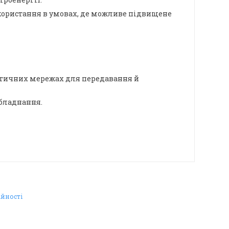
користання в умовах, де можливе підвищене
гетичних мережах для передавання й
обладнання.
ійності