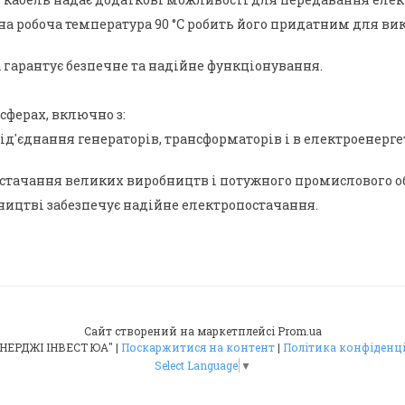
 робоча температура 90 °C робить його придатним для ви
 гарантує безпечне та надійне функціонування.
 сферах, включно з:
ід'єднання генераторів, трансформаторів і в електроенер
остачання великих виробництв і потужного промислового 
ництві забезпечує надійне електропостачання.
Сайт створений на маркетплейсі
Prom.ua
ТОВ "ЕНЕРДЖІ ІНВЕСТ ЮА" |
Поскаржитися на контент
|
Політика конфіденц
Select Language
▼