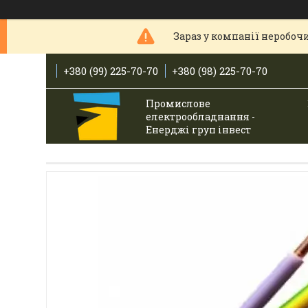
Зараз у компанії неробочи
+380 (99) 225-70-70
+380 (98) 225-70-70
Промислове
електрообладнання -
Енерджі груп інвест