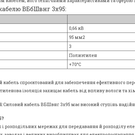
им кабелем, його технічними характеристиками та сферою 
кабелю ВБбШвнг 3х95:
0,66 кВ
95 мм2
3
Полиэтилен
+70°C
й кабель спроєктований для забезпечення ефективного пер
тиленова ізоляція захищає кабель від впливу вологи та хі
:
Силовий кабель ВБШвнг 3х95 має високий ступінь надійнос
5?
х і розподільних мережах для передавання й розподілу еле
, заводах і великих виробництвах для електропостачання