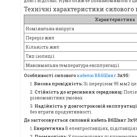
довгі відстані. Нумо ближче познайомимося з ц
Технічні характеристики силового 
Характеристика
Номінальна напруга
Переріз жил
Кількість жил
Тип ізоляції
Максимальна температура експлуатації
Особливості силового
кабелю ВБбШвнг
3х95:
Висока провідність:
Зі перерізом 95 мм2 це
Стійкість до агресивних середовищ:
Поліе
різноманітних умовах.
Надійність у довгостроковій експлуатації
без втрати продуктивності.
Де застосовується силовий кабель ВбШвнг 3х9
Енергетична
В електростанціях, підстанція
Промислість:
У промислових підприємствах