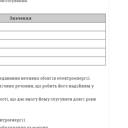
застосування.
Значення
едавання великих обсягів електроенергії.
мічних речовин, що робить його надійним у
ті, що дає змогу йому слугувати довгі роки
ктроенергії.
 обладнання та машин.