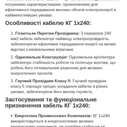
потужними характеристиками, призначеними для
ефективного передавання високих обсягів електроенергії в
найвимогливіших умовах.
Особливості кабелю КГ 1х240:
Гігантське Перетин Провідника:
З перерізом 240
мм2 кабель забезпечує найвищу електропровідність,
забезпечуючи ефективне передавання енергії на великі
відстані з мінімальними втратами.
Одножильна Конструкція:
Одножильна архітектура
забезпечує стабільність роботи та полегшує монтаж, що
робить його оптимальним рішенням для великих
енергетичних проєктів.
Гнучкий Провідник Класу 5:
Гнучкий провідник
класу 5 спрощує процес укладання кабелю в різних
умовах, забезпечуючи його високу гнучкість.
Застосування та функціональне
призначення кабель КГ 1х240:
Енергетика Промислових Комплексів:
КГ 1х240
використовується в енергосистемах великих
промислових комплексів, де потрібне стабільне та