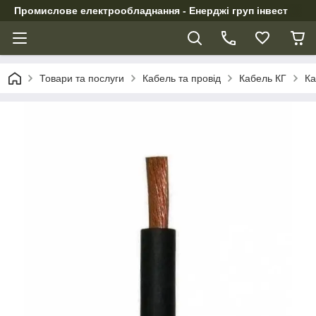
Промислове електрообладнання - Енерджі груп інвест
Товари та послуги
Кабель та провід
Кабель КГ
Ка