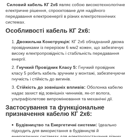
Силовий кабель КГ 2х6
являє собою високотехнологічне
електричне рішення, спроєктоване для надійного
передавання електроенергії в різних електротехнічних
системах.
Особливості кабель КГ 2х6:
Двожильна Конструкція:
КГ 2х6 обладнаний двома
провідниками із перерізом 6 мм2 кожен, що забезпечує
високу електропровідність і стабільність передавання
енергії.
Гнучкий Провідник Класу 5:
Гнучкий провідник
класу 5 робить кабель зручним у монтажі, забезпечуючи
гнучкість і стійкість до вигинів.
Стійкість до зовнішніх впливів:
Оболонка кабелю
надає захист від зовнішніх чинників, як-от волога,
ультрафіолетове випромінювання та механічні дії.
Застосування та функціональне
призначення кабелю КГ 2х6:
Будівництво та Енергетичні системи:
Ідеально
підходить для використання в будівництві й
енергетичних системах для електропостачання різних