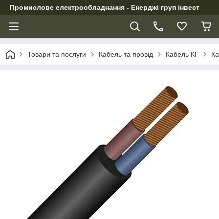
Промислове електрообладнання - Енерджі груп інвест
Товари та послуги
Кабель та провід
Кабель КГ
Ка