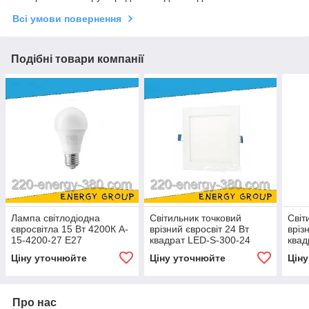
Всі умови повернення
Подібні товари компанії
Лампа світлодіодна
Світильник точковий
Світ
євросвітла 15 Вт 4200К A-
врізний євросвіт 24 Вт
вріз
15-4200-27 Е27
квадрат LED-S-300-24
квад
4200К
420
Ціну уточнюйте
Ціну уточнюйте
Цін
Про нас