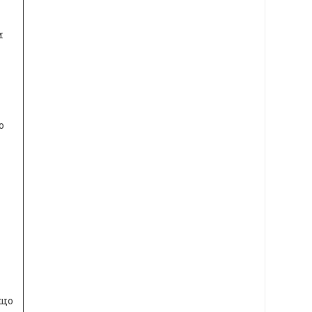
м
о
 що