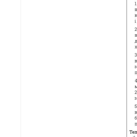
і
н
д
п
м
2
в
Теп