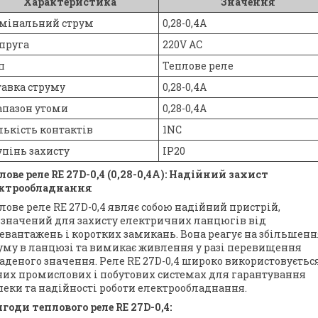
Характеристика
Значення
мінальний струм
0,28-0,4A
пруга
220V AC
п
Теплове реле
тавка струму
0,28-0,4A
апазон утоми
0,28-0,4A
лькість контактів
1NC
упінь захисту
IP20
лове реле RE 27D-0,4 (0,28-0,4A): Надійний захист
ктрообладнання
лове реле RE 27D-0,4 являє собою надійний пристрій,
значений для захисту електричних ланцюгів від
евантажень і коротких замикань. Вона реагує на збільшенн
уму в ланцюзі та вимикає живлення у разі перевищення
аденого значення. Реле RE 27D-0,4 широко використовуєтьс
них промислових і побутових системах для гарантування
пеки та надійності роботи електрообладнання.
годи теплового реле RE 27D-0,4: