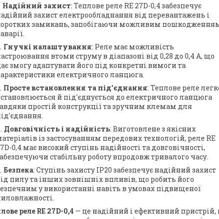
Надійний захист
: Теплове реле RE 27D-0,4 забезпечує
надійний захист електрообладнання від перевантажень і
коротких замикань, запобігаючи можливим пошкодження
 аварії.
Гнучкі налаштування
: Реле має можливість
астроювання втоми струму в діапазоні від 0,28 до 0,4 А, що
ає змогу адаптувати його під конкретні вимоги та
характеристики електричного ланцюга.
Просте встановлення та під'єднання
: Теплове реле легк
встановлюється й під'єднується до електричного ланцюга
завдяки простій конструкції та зручним клемам для
ід'єднання.
Довговічність і надійність
: Виготовлене з якісних
атеріалів із застосуванням передових технологій, реле RE
7D-0,4 має високий ступінь надійності та довговічності,
забезпечуючи стабільну роботу впродовж тривалого часу.
Безпека
: Ступінь захисту IP20 забезпечує надійний захист
ід пилу та інших зовнішніх впливів, що робить його
безпечним у використанні навіть в умовах підвищеної
пиловлажності.
лове реле RE 27D-0,4
— це надійний і ефективний пристрій,