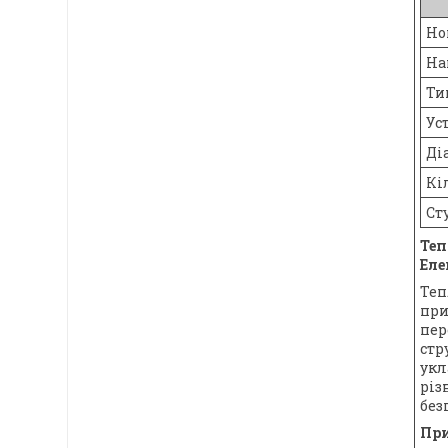
Но
На
Ти
Ус
Ді
Кі
Ст
Теп
Еле
Теп
при
пер
стр
укл
різ
без
При