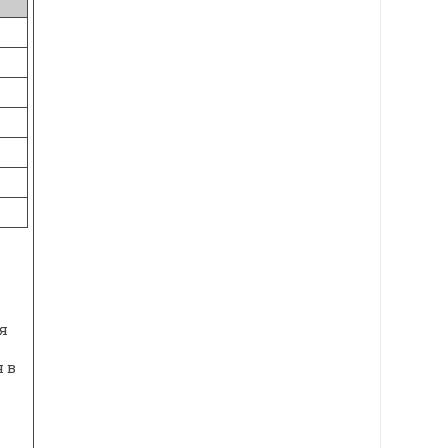
я
я в