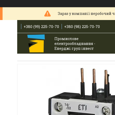
Зараз у компанії неробочий ча
+380 (99) 225-70-70
+380 (98) 225-70-70
Промислове
електрообладнання -
Енерджі груп інвест