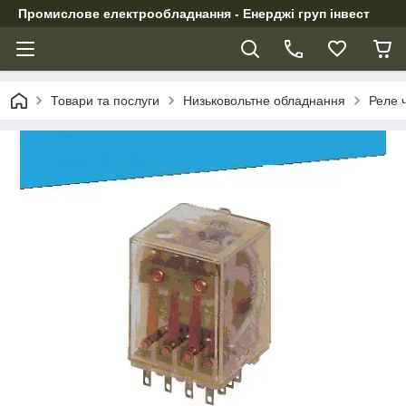
Промислове електрообладнання - Енерджі груп інвест
Товари та послуги
Низьковольтне обладнання
Реле ч