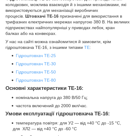
колодкових, можлива взаємодія й з іншими механізмами, які
використовуються для механізації виробничих
процесів.
Штовхачі ТЕ-16
призначені для використання в
трифазних електричних мережах напругою 380 В. На великих
підприємствах найпопулярніші у приводах лебок, кран
балках або на конвеєрах.
У нас на сайті можна ознайомитися й замовити, крім
гідроштовхача ТЕ-16, з іншими типами
ТЕ
:
Гідроштовхач ТЕ-25
Гідроштовхач ТЕ-30
Гідроштовхач ТЕ-50
Гідроштовхач ТЕ-80
Основні характеристики ТЕ-16:
номінальна напруга до 380 В/50 Гц;
частота включений до 2000 вкл/час.
Умови експлуатації гідроштовхача ТЕ-16:
температура повітря: для У2 — від +40 °C до -15 °C,
для ХЛ2 — від +40 °C до -60 °C