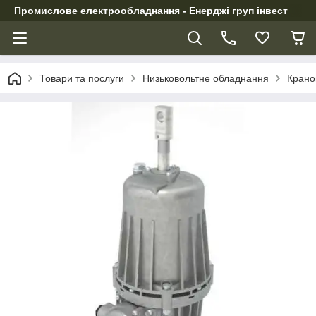
Промислове електрообладнання - Енерджі груп інвест
Товари та послуги
Низьковольтне обладнання
Крано