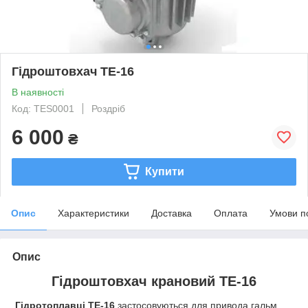
Гідроштовхач ТЕ-16
В наявності
Код: TES0001
Роздріб
6 000
₴
Купити
Опис
Характеристики
Доставка
Оплата
Умови п
Опис
Гідроштовхач крановий ТЕ-16
Гідротоплавці ТЕ-16
застосовуються для привода гальм