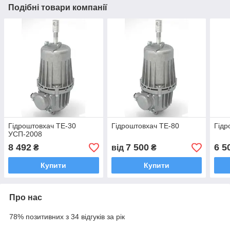
Подібні товари компанії
Гідроштовхач ТЕ-30
Гідроштовхач ТЕ-80
Гідр
УСП-2008
8 492
7 500
6 5
₴
від
₴
Купити
Купити
Про нас
78% позитивних з 34 відгуків за рік