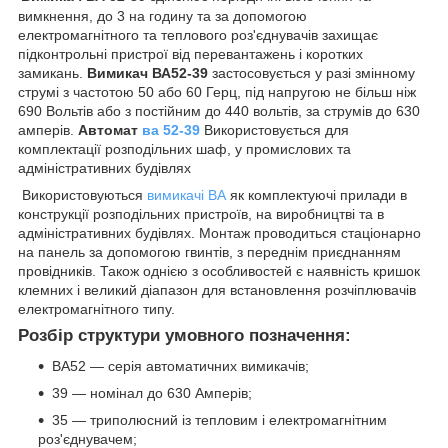
вимкнення, до 3 на годину та за допомогою
електромагнітного та теплового роз'єднувачів захищає
підконтрольні пристрої від перевантажень і коротких
замикань.
Вимикач
ВА52-39
застосовується у разі змінному
струмі з частотою 50 або 60 Герц, під напругою не більш ніж
690 Вольтів або з постійним до 440 вольтів, за струмів до 630
амперів.
Автомат
ва 52-39
Використовується для
комплектації розподільних шаф, у промислових та
адміністративних будівлях
Використовуються
вимикачі ВА
як комплектуючі прилади в
конструкції розподільних пристроїв, на виробництві та в
адміністративних будівлях. Монтаж проводиться стаціонарно
на панель за допомогою гвинтів, з переднім приєднанням
провідників. Також однією з особливостей є наявність кришок
клемних і великий діапазон для встановлення розчіплювачів
електромагнітного типу.
Розбір структури умовного позначення:
ВА52 — серія автоматичних вимикачів;
39 — номінал до 630 Амперів;
35 ― триполюсний із тепловим і електромагнітним
роз'єднувачем;