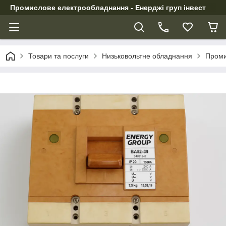
Промислове електрообладнання - Енерджі груп інвест
Товари та послуги
Низьковольтне обладнання
Проми