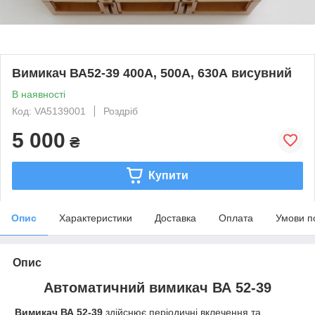
Вимикач ВА52-39 400А, 500А, 630А висувний
В наявності
Код: VA5139001
Роздріб
5 000
₴
Купити
Опис
Характеристики
Доставка
Оплата
Умови п
Опис
Автоматичний вимикач ВА 52-39
Вимикач ВА 52-39
здійснює періодичні вклечення та