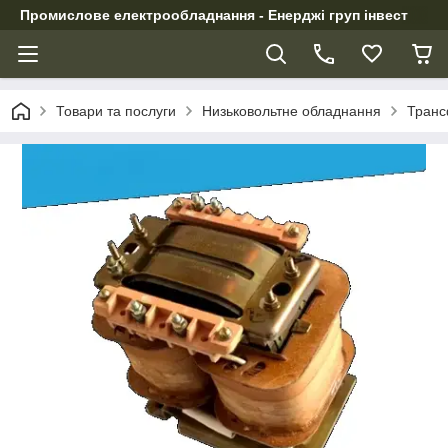
Промислове електрообладнання - Енерджі груп інвест
Товари та послуги
Низьковольтне обладнання
Транс