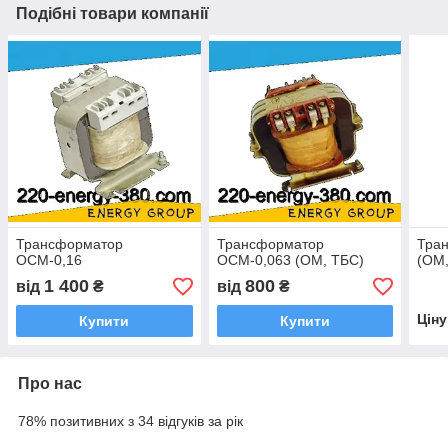
Подібні товари компанії
Трансформатор
Трансформатор
Тра
ОСМ-0,16
ОСМ-0,063 (ОМ, ТБС)
(ОМ
1 400
800
від
₴
від
₴
Цін
Купити
Купити
Про нас
78% позитивних з 34 відгуків за рік