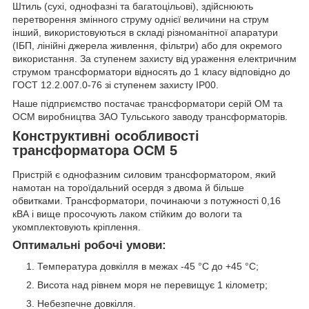
Штиль (сухі, однофазні та багатоцільові), здійснюють
перетворення змінного струму однієї величини на струм
інший, використовуються в складі різноманітної апаратури
(ІБП, лінійні джерела живлення, фільтри) або для окремого
використання. За ступенем захисту від ураження електричним
струмом трансформатори відносять до 1 класу відповідно до
ГОСТ 12.2.007.0-76 зі ступенем захисту IP00.
Наше підприємство постачає трансформатори серій ОМ та
ОСМ виробництва ЗАО Тульського заводу трансформаторів.
Конструктивні особливості
трансформатора ОСМ 5
Пристрій є однофазним силовим трансформатором, який
намотан на тороїдальний осердя з двома й більше
обвитками. Трансформатори, починаючи з потужності 0,16
кВА і вище просочують лаком стійким до вологи та
укомплектовують кріплення.
Оптимальні робочі умови:
Температура довкілля в межах -45 °C до +45 °C;
Висота над рівнем моря не перевищує 1 кілометр;
Небезпечне довкілля.