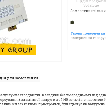
Відділ продажі
Vodafone
Замовлення тільки
повернення товару 
ція для замовлення
 запуску електродвигунів завдяки безпосередньому під'єдна
сування), за змінної напруги до 1140 вольтів, з частотою 50,
бо іншими захисними пристроями, функціонує як вакуумний