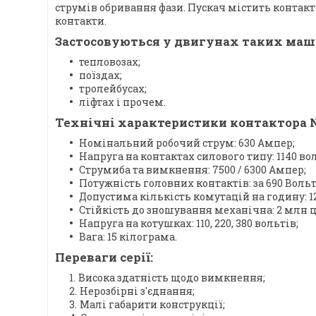
струмів обривання фази. Пускач містить контакт
контакти.
Застосовуються у двигунах таких маши
тепловозах;
поїздах;
тролейбусах;
ліфтах і прочем.
Технічні характеристики контактора N
Номінальний робочий струм: 630 Ампер;
Напруга на контактах силового типу: 1140 вол
Струмиба та вимкнення: 7500 / 6300 Ампер;
Потужність головних контактів: за 690 Вольтах
Допустима кількість комутацій на годину: 12
Стійкість до зношування механічна: 2 млн ц
Напруга на котушках: 110, 220, 380 вольтів;
Вага: 15 кілограма.
Переваги серії:
Висока здатність щодо вимкнення;
Нерозбірні з'єднання;
Малі габарити конструкції;