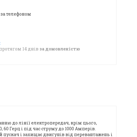
в
 за телефоном
протягом 14 днів
за домовленістю
нню до лінії електропередач, крім цього,
 60 Герц і під час струму до 1000 Амперів.
 пускач і захищає двигунів від перевантажень і