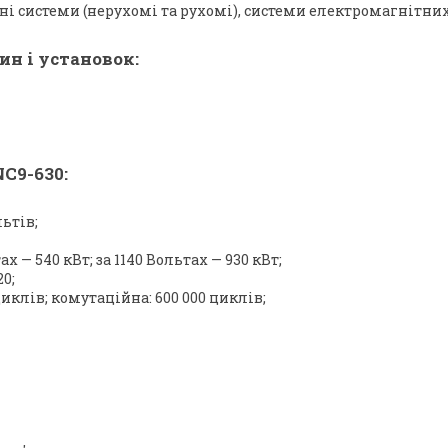
ні системи (нерухомі та рухомі), системи електромагнітних
н і установок:
C9-630:
ьтів;
 — 540 кВт; за 1140 Вольтах — 930 кВт;
0;
иклів; комутаційна: 600 000 циклів;