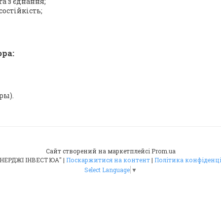
а з'єднання;
состійкість;
ра:
ры).
Сайт створений на маркетплейсі
Prom.ua
ТОВ "ЕНЕРДЖІ ІНВЕСТ ЮА" |
Поскаржитися на контент
|
Політика конфіденц
Select Language
▼