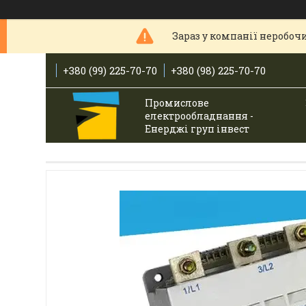
Зараз у компанії неробочи
+380 (99) 225-70-70
+380 (98) 225-70-70
Промислове
електрообладнання -
Енерджі груп інвест