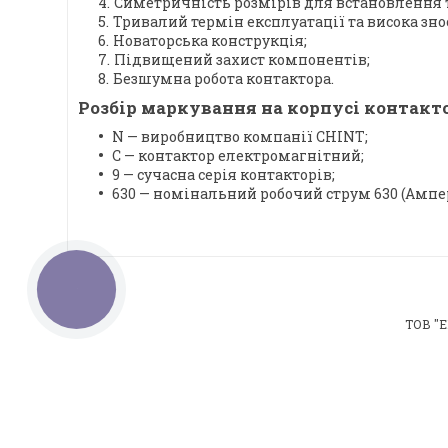
Симетричність розмірів для встановлення т
Тривалий термін експлуатації та висока зно
Новаторська конструкція;
Підвищений захист компонентів;
Безшумна робота контактора.
Розбір маркування на корпусі контакто
N — виробництво компанії CHINT;
C — контактор електромагнітний;
9 — сучасна серія контакторів;
630 — номінальний робочий струм 630 (Ампе
КНОПКА
ЗВ'ЯЗКУ