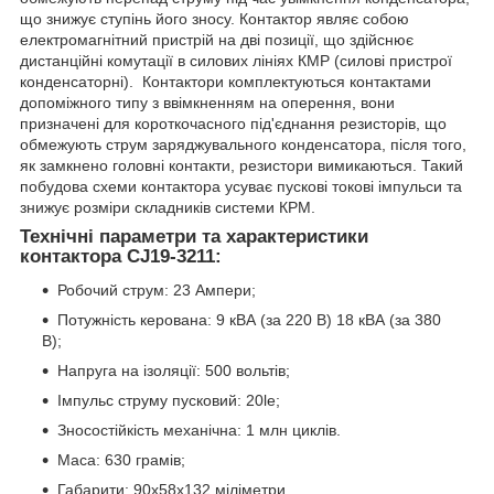
що знижує ступінь його зносу. Контактор являє собою
електромагнітний пристрій на дві позиції, що здійснює
дистанційні комутації в силових лініях КМР (силові пристрої
конденсаторні). Контактори комплектуються контактами
допоміжного типу з ввімкненням на оперення, вони
призначені для короткочасного під'єднання резисторів, що
обмежують струм заряджувального конденсатора, після того,
як замкнено головні контакти, резистори вимикаються. Такий
побудова схеми контактора усуває пускові токові імпульси та
знижує розміри складників системи КРМ.
Технічні параметри та характеристики
контактора CJ19-3211:
Робочий струм: 23 Ампери;
Потужність керована: 9 кВА (за 220 В) 18 кВА (за 380
В);
Напруга на ізоляції: 500 вольтів;
Імпульс струму пусковий: 20le;
Зносостійкість механічна: 1 млн циклів.
Маса: 630 грамів;
Габарити: 90х58х132 міліметри.