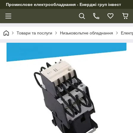
Промислове електрообладнання - Енерджі груп інвест
Товари та послуги
Низьковольтне обладнання
Елект