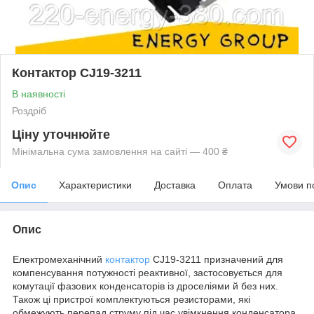
Контактор CJ19-3211
В наявності
Роздріб
Ціну уточнюйте
Мінімальна сума замовлення на сайті — 400 ₴
Опис
Характеристики
Доставка
Оплата
Умови п
Опис
Електромеханічний
контактор
CJ19-3211 призначений для
компенсування потужності реактивної, застосовується для
комутації фазових конденсаторів із дроселіями й без них.
Також ці пристрої комплектуються резисторами, які
обмежують перепад струму під час увімкнення конденсатора,