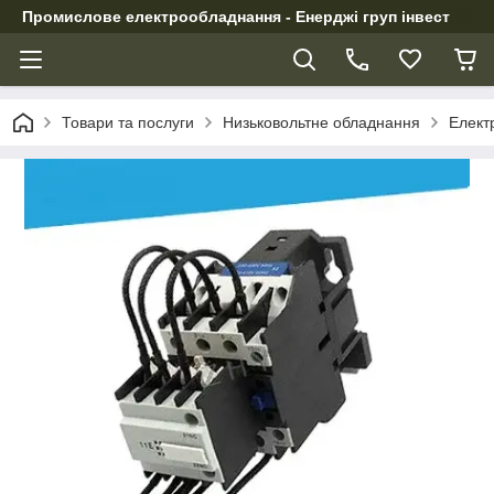
Промислове електрообладнання - Енерджі груп інвест
Товари та послуги
Низьковольтне обладнання
Елект