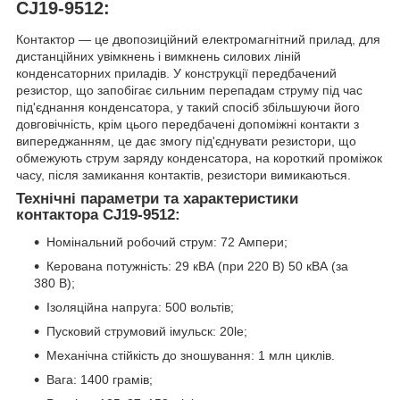
CJ19-9512:
Контактор — це двопозиційний електромагнітний прилад, для
дистанційних увімкнень і вимкнень силових ліній
конденсаторних приладів. У конструкції передбачений
резистор, що запобігає сильним перепадам струму під час
під'єднання конденсатора, у такий спосіб збільшуючи його
довговічність, крім цього передбачені допоміжні контакти з
випереджанням, це дає змогу під'єднувати резистори, що
обмежують струм заряду конденсатора, на короткий проміжок
часу, після замикання контактів, резистори вимикаються.
Технічні параметри та характеристики
контактора CJ19-9512:
Номінальний робочий струм: 72 Ампери;
Керована потужність: 29 кВА (при 220 В) 50 кВА (за
380 В);
Ізоляційна напруга: 500 вольтів;
Пусковий струмовий імульск: 20le;
Механічна стійкість до зношування: 1 млн циклів.
Вага: 1400 грамів;