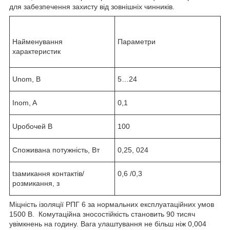
для забезпечення захисту від зовнішніх чинників.
Найменування
Параметри
характеристик
Unom, B
5…24
Inom, A
0,1
Uробочей В
100
Споживана потужність, Вт
0,25, 024
tзамикання контактів/
0,6 /0,3
розмикання, з
Міцність ізоляції РПГ 6 за нормальних експлуатаційних умов
1500 В. Комутаційна зносостійкість становить 90 тисяч
увімкнень на годину. Вага улаштування не більш ніж 0,004