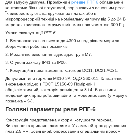
для запуску двигуна.
Проміжний
р
ледве РПГ 6
обладнаний
контактами більшої потужності, порівнюючи з основним реле.
Їх використовують на друкованих платах або в
мікропроцесорній техніці на номінальну напругу від 5 до 24 В
мережах трифазного струму з мінімальною частотою 300 Гц.
Умови експлуатації
РПГ 6
:
1. Встановлювальна висота до 4300 м над рівнем моря за
збереження робочих показників.
2. Механічне виконання відповідає групі М7.
3. Ступені захисту IP41 та IP00.
4. Комутаційні навантаження: категорії DC11, DC21 AC21.
Допустимі типи герконів МК10-3А, ОДО 360.011. Кліматичне
виконання згідно з ГОСТ 15150-69 Помірний і
общікліматичний, категорія розміщення 3 і 4. Є два типи
моделей цих пристроїв: звичайне та модернізоване (у марку є
позначка «К»).
Головні параметри реле РПГ-6
Конструкція представлена у формі котушки та геркона.
Виведення з припаяні ламелями. У ламелей крок друкованих
плат 2,5 мм. Зовні виріб опресований спеціальним пресом