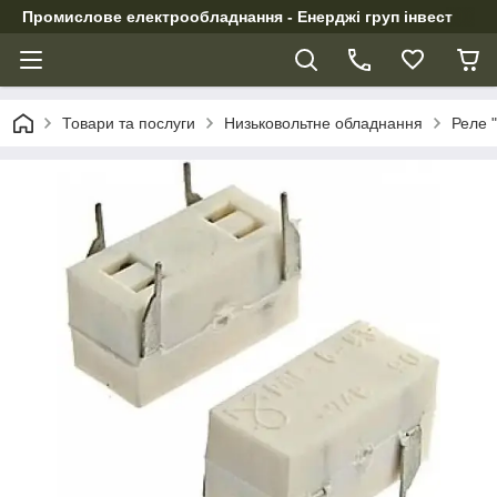
Промислове електрообладнання - Енерджі груп інвест
Товари та послуги
Низьковольтне обладнання
Реле 