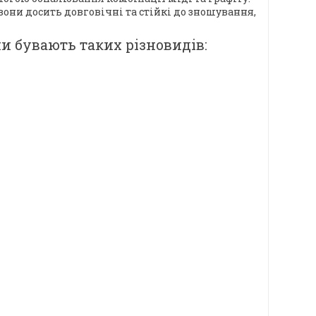
они досить довговічні та стійкі до зношування,
и бувають таких різновидів: