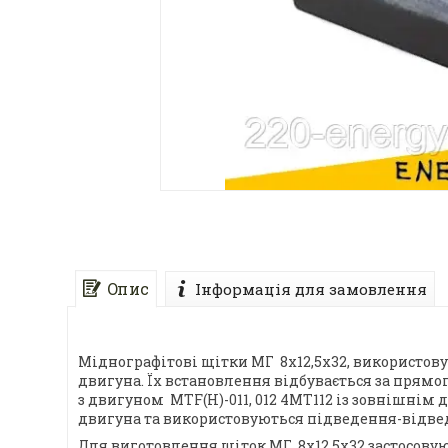
Опис
Інформація для замовлення
Міднографітові щітки МГ 8х12,5х32, використов
двигуна. Їх встановлення відбувається за прям
з двигуном МТF(Н)-011, 012 4МТ112 із зовнішнім
двигуна та використовуються підведення-відвед
Для виготовлення щіток МГ 8х12,5х32 застосовую