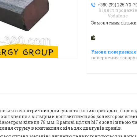
+380 (99) 225-70-7
Відділ продажі
Vodafone
Замовлення тільки
повернення товару 
уються в електричних двигунах та інших приладах, і про
ого зіткнення з кільцями контактними або колектором елек
 діаметром кільця 78 мм. Кранові щітки МГ є зовнішньою 
ення струму в контактних кільцях двигунів кранів.
ться сплави металів і вуглецю та виготовляються за допо