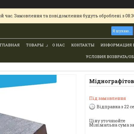
й час. Замовлення та повідомлення будуть оброблені з 08:30
ГЛАВНАЯ
ТОВАРЫ
О НАС
КОНТАКТЫ
ИНФОРМАЦИЯ 
УСЛОВИЯ ВОЗВРАТА/О
Міднографітова
Під замовлення
Відправка з 22 с
Ціну уточнюйте
Мінімальна сума за