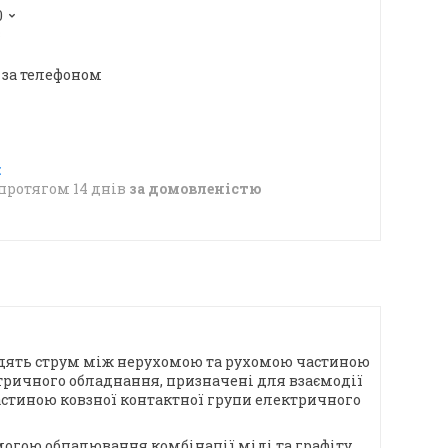
0
в
 за телефоном
протягом 14 днів
за домовленістю
водять струм між нерухомою та рухомою частиною
тричного обладнання, призначені для взаємодії
частиною ковзної контактної групи електричного
могою обпалювання комбінації міді та графіту.