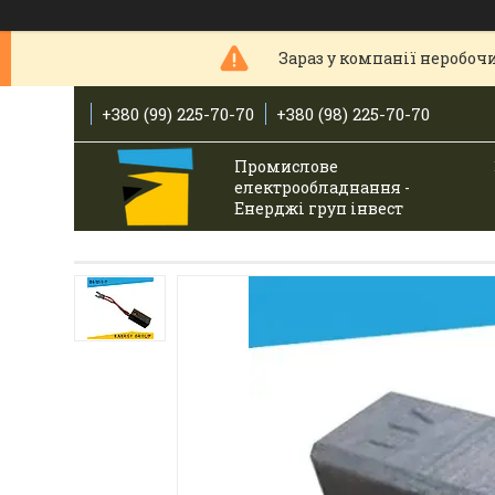
Зараз у компанії неробочи
+380 (99) 225-70-70
+380 (98) 225-70-70
Промислове
електрообладнання -
Енерджі груп інвест